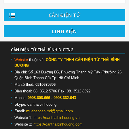
CÂN ĐIỆN TỬ
LINH KIỆN
CÂN ĐIỆN TỬ THÁI BÌNH DƯƠNG
Website
thuộc về:
CÔNG TY TNHH CÂN ĐIỆN TỬ THÁI BÌNH
DƯƠNG
Địa chỉ: Số 163 Đường D5, Phường Thạnh Mỹ Tây (Phường 25,
Quận Bình Thạnh Cũ) Tp. Hồ Chí Minh
Mã số thuế:
0310675806
Điện thoại: 08. 3512 5706 Fax: 08. 3512 8392
Mobile:
0908.608.666 - 0908.662.643
Skype:
canthaibinhduong
Email:
muabancan.tbd@gmail.com
Website 1:
https://canthaibinhduong.vn
Website 2:
https://canthaibinhduong.com