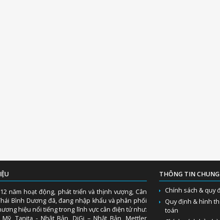
IỆU
THÔNG TIN CHUNG
Chính sách & quy 
12 năm hoạt động, phát triển và thịnh vượng, Cân
Thái Bình Dương đã, đang nhập khẩu và phân phối
Quy định & hình t
ương hiệu nổi tiếng trong lĩnh vực cân điện tử như:
toán
Mỹ, Tanita - Nhật Bản, DiGi – Nhật Bản, Mettler