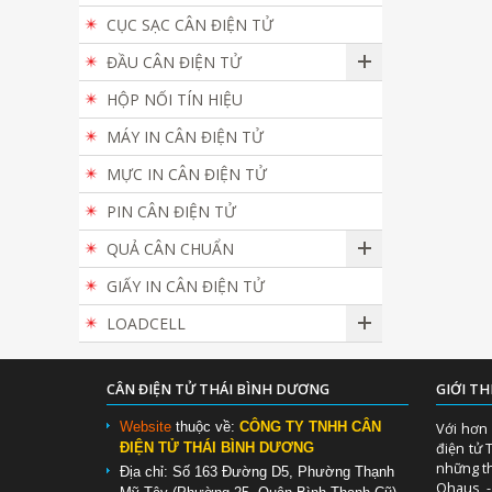
CỤC SẠC CÂN ĐIỆN TỬ
ĐẦU CÂN ĐIỆN TỬ
HỘP NỐI TÍN HIỆU
MÁY IN CÂN ĐIỆN TỬ
MỰC IN CÂN ĐIỆN TỬ
PIN CÂN ĐIỆN TỬ
QUẢ CÂN CHUẨN
GIẤY IN CÂN ĐIỆN TỬ
LOADCELL
CÂN ĐIỆN TỬ THÁI BÌNH DƯƠNG
GIỚI TH
Website
thuộc về:
CÔNG TY TNHH CÂN
Với hơn 
điện tử 
ĐIỆN TỬ THÁI BÌNH DƯƠNG
những th
Địa chỉ: Số 163 Đường D5, Phường Thạnh
Ohaus - 