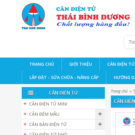
TRANG CHỦ
GIỚI THIỆU
CÂN ĐIỆN TỬ
LẮP ĐẶT - SỬA CHỮA - NÂNG CẤP
HƯỚNG D
Trang chủ
»
CÂN ĐIỆN TỬ
CÂN ĐIỆN
CÂN ĐIỆN TỬ MINI
CÂN ĐẾM MẪU
CÂN BÀN ĐIỆN TỬ
CÂN ĐIỆN TỬ NHỎ