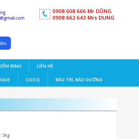
0908 608 666 Mr DŨNG
ong
0908 662 643 Mrs DUNG
d@gmail.com
iếm
KIỂM ĐỊNH
LIÊN HỆ
OGUE
CO/CQ
BẢO TRÌ, BẢO DƯỠNG
: 5kg