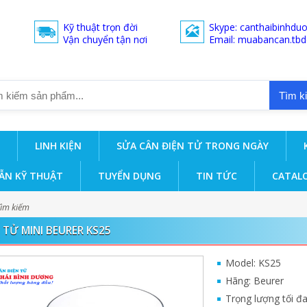
Kỹ thuật trọn đời
Skype: canthaibinhdu
Vận chuyển tận nơi
Email: muabancan.tb
Tìm k
LINH KIỆN
SỬA CÂN ĐIỆN TỬ TRONG NGÀY
ẪN KỸ THUẬT
TUYỂN DỤNG
TIN TỨC
CATAL
Tìm kiếm
 TỬ MINI BEURER KS25
Model: KS25
Hãng: Beurer
Trọng lượng tối đa