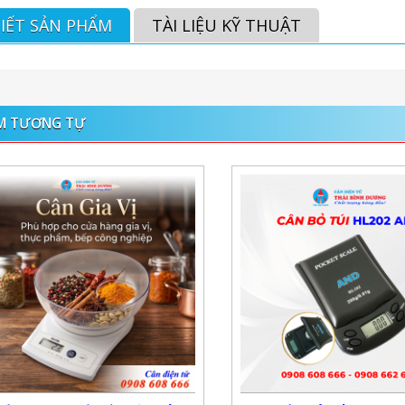
TIẾT SẢN PHẨM
TÀI LIỆU KỸ THUẬT
M TƯƠNG TỰ