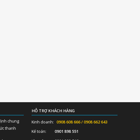
HỖ TRỢ KHÁCH HÀNG
định chung
Kinh doanh:
0908 608 666 / 0908 662 643
hức thanh
Kế toán:
0901 898 551