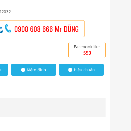
CR2032
0908 608 666 Mr DŨNG
Facebook like:
553
ẫu
Kiểm định
Hiệu chuẩn