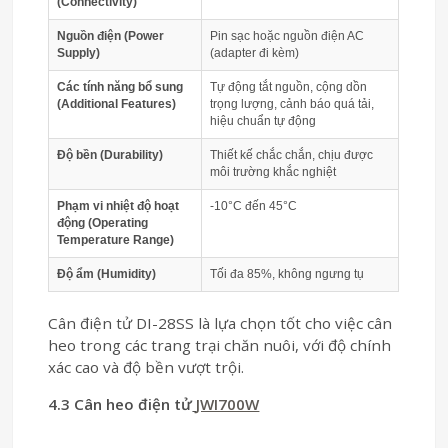
(Connectivity)
Nguồn điện (Power
Pin sạc hoặc nguồn điện AC
Supply)
(adapter đi kèm)
Các tính năng bổ sung
Tự động tắt nguồn, cộng dồn
(Additional Features)
trọng lượng, cảnh báo quá tải,
hiệu chuẩn tự động
Độ bền (Durability)
Thiết kế chắc chắn, chịu được
môi trường khắc nghiệt
Phạm vi nhiệt độ hoạt
-10°C đến 45°C
động (Operating
Temperature Range)
Độ ẩm (Humidity)
Tối đa 85%, không ngưng tụ
Cân điện tử DI-28SS là lựa chọn tốt cho việc cân
heo trong các trang trại chăn nuôi, với độ chính
xác cao và độ bền vượt trội.
4.3 Cân heo điện tử
JWI700W