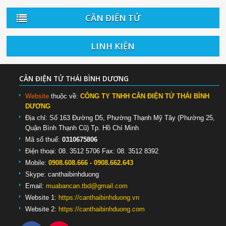
CÂN ĐIỆN TỬ
LINH KIỆN
CÂN ĐIỆN TỬ THÁI BÌNH DƯƠNG
Website
thuộc về:
CÔNG TY TNHH CÂN ĐIỆN TỬ THÁI BÌNH
DƯƠNG
Địa chỉ: Số 163 Đường D5, Phường Thạnh Mỹ Tây (Phường 25,
Quận Bình Thạnh Cũ) Tp. Hồ Chí Minh
Mã số thuế:
0310675806
Điện thoại: 08. 3512 5706 Fax: 08. 3512 8392
Mobile:
0908.608.666 - 0908.662.643
Skype:
canthaibinhduong
Email:
muabancan.tbd@gmail.com
Website 1:
https://canthaibinhduong.vn
Website 2:
https://canthaibinhduong.com