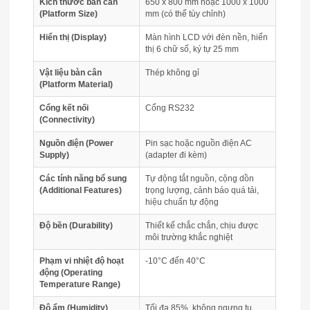
Kích thước bàn cân
650 x 800 mm hoặc 1000 x 1000
(Platform Size)
mm (có thể tùy chỉnh)
Hiển thị (Display)
Màn hình LCD với đèn nền, hiển
thị 6 chữ số, ký tự 25 mm
Vật liệu bàn cân
Thép không gỉ
(Platform Material)
Cổng kết nối
Cổng RS232
(Connectivity)
Nguồn điện (Power
Pin sạc hoặc nguồn điện AC
Supply)
(adapter đi kèm)
Các tính năng bổ sung
Tự động tắt nguồn, cộng dồn
(Additional Features)
trọng lượng, cảnh báo quá tải,
hiệu chuẩn tự động
Độ bền (Durability)
Thiết kế chắc chắn, chịu được
môi trường khắc nghiệt
Phạm vi nhiệt độ hoạt
-10°C đến 40°C
động (Operating
Temperature Range)
Độ ẩm (Humidity)
Tối đa 85%, không ngưng tụ