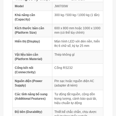
Model
JWI700W
Khả năng cân
300 kg / 500 kg / 1000 kg (1 tấn)
(Capacity)
Kích thước bàn cân
600 x 800 mm hoặc 1000 x 1000
(Platform Size)
mm (có thể tùy chỉnh)
Hiển thị (Display)
Màn hình LED với đèn nền, hiển
thị 6 chữ số, ký tự 25 mm
Vật liệu bàn cân
Thép không gỉ
(Platform Material)
Cổng kết nối
Cổng RS232
(Connectivity)
Nguồn điện (Power
Pin sạc hoặc nguồn điện AC
Supply)
(adapter đi kèm)
Các tính năng bổ sung
Tự động tắt nguồn, cộng dồn
(Additional Features)
trọng lượng, cảnh báo quá tải,
hiệu chuẩn tự động
Độ bền (Durability)
Thiết kế chắc chắn, chịu được