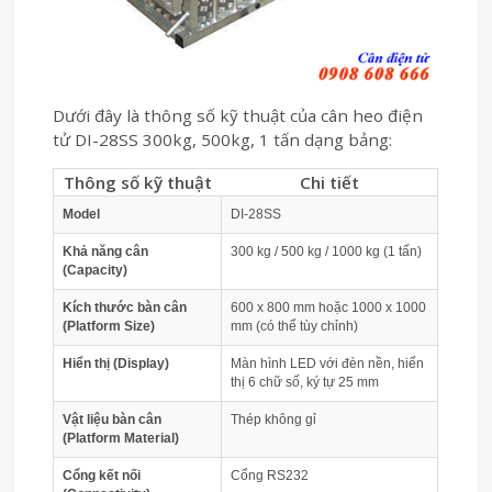
Dưới đây là thông số kỹ thuật của cân heo điện
tử DI-28SS 300kg, 500kg, 1 tấn dạng bảng:
Thông số kỹ thuật
Chi tiết
Model
DI-28SS
Khả năng cân
300 kg / 500 kg / 1000 kg (1 tấn)
(Capacity)
Kích thước bàn cân
600 x 800 mm hoặc 1000 x 1000
(Platform Size)
mm (có thể tùy chỉnh)
Hiển thị (Display)
Màn hình LED với đèn nền, hiển
thị 6 chữ số, ký tự 25 mm
Vật liệu bàn cân
Thép không gỉ
(Platform Material)
Cổng kết nối
Cổng RS232