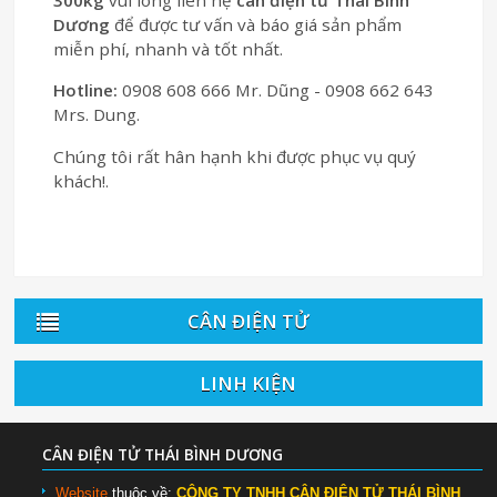
300kg
vui lòng liên hệ
cân điện tử Thái Bình
Dương
để được tư vấn và báo giá sản phẩm
miễn phí, nhanh và tốt nhất.
Hotline:
0908 608 666 Mr. Dũng - 0908 662 643
Mrs. Dung.
Chúng tôi rất hân hạnh khi được phục vụ quý
khách!.
CÂN ĐIỆN TỬ
LINH KIỆN
CÂN ĐIỆN TỬ THÁI BÌNH DƯƠNG
Website
thuộc về:
CÔNG TY TNHH CÂN ĐIỆN TỬ THÁI BÌNH