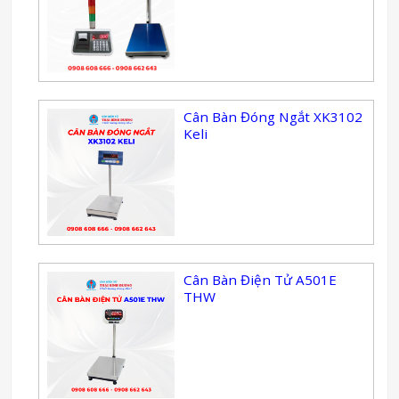
Cân Bàn Đóng Ngắt XK3102
Keli
Cân Bàn Điện Tử A501E
THW