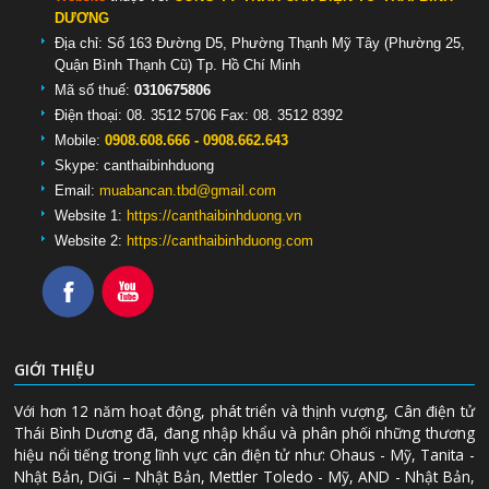
DƯƠNG
Địa chỉ: Số 163 Đường D5, Phường Thạnh Mỹ Tây (Phường 25,
Quận Bình Thạnh Cũ) Tp. Hồ Chí Minh
Mã số thuế:
0310675806
Điện thoại: 08. 3512 5706 Fax: 08. 3512 8392
Mobile:
0908.608.666 - 0908.662.643
Skype:
canthaibinhduong
Email:
muabancan.tbd@gmail.com
Website 1:
https://canthaibinhduong.vn
Website 2:
https://canthaibinhduong.com
GIỚI THIỆU
Với hơn 12 năm hoạt động, phát triển và thịnh vượng, Cân điện tử
Thái Bình Dương đã, đang nhập khẩu và phân phối những thương
hiệu nổi tiếng trong lĩnh vực cân điện tử như: Ohaus - Mỹ, Tanita -
Nhật Bản, DiGi – Nhật Bản, Mettler Toledo - Mỹ, AND - Nhật Bản,