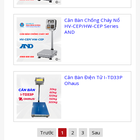
Cân Bàn Chống Cháy Nổ
HV-CEP/HW-CEP Series
AND
Cân Bàn Điện Tử I-TD33P
Ohaus
Trước
1
2
3
Sau