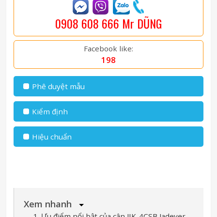
0908 608 666 Mr DŨNG
Facebook like:
198
Phê duyệt mẫu
Kiểm định
Hiệu chuẩn
Xem nhanh
1. Ưu điểm nổi bật của cân JIK-4CSB Jadever