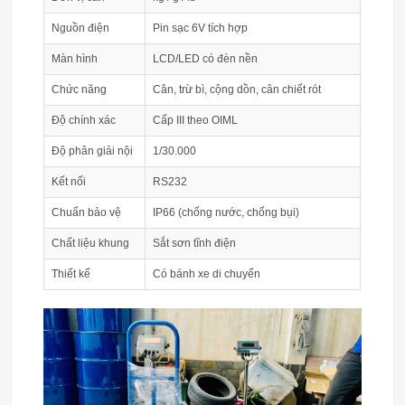
Nguồn điện
Pin sạc 6V tích hợp
Màn hình
LCD/LED có đèn nền
Chức năng
Cân, trừ bì, cộng dồn, cân chiết rót
Độ chính xác
Cấp III theo OIML
Độ phân giải nội
1/30.000
Kết nối
RS232
Chuẩn bảo vệ
IP66 (chống nước, chống bụi)
Chất liệu khung
Sắt sơn tĩnh điện
Thiết kế
Có bánh xe di chuyển