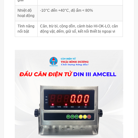
Nhiệt độ
-10°C đến +40°C, độ ẩm < 80%
hoạt động
Tính năng
Cân, trừ bì, cộng dồn, cảnh báo HI-OK-LO, cân
nổi bật
động vật, đếm, giữ số, kết nối thiết bị ngoại vi