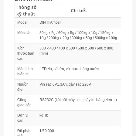
Thông số
Chi tiết
kỹ thuật
Model
DIN III Amcell
Mức cân
30kg x 2g / 60kg x 5g / 100kg x 10g / 150kg x
10g / 200kg x 20g / 300kg x 50g / 500kg x 100g
Kích
300 x 400 / 400 x 500 / 500 x 600 / 600 x 800
thước bàn
(mm)
cân
Màn hình
LED đỏ, số lớn, vỏ inox chống nước
hiển thị
Nguồn
Pin sạc 6V1.3Ah, dây sạc 220V
điện
Cổng
RS232C (kết nối máy tính, máy in, bảng đèn…)
giao tiếp
Đơn vị
kg, lb
cân
Độ phân
1/60.000
giải