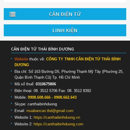
CÂN ĐIỆN TỬ
LINH KIỆN
CÂN ĐIỆN TỬ THÁI BÌNH DƯƠNG
Website
thuộc về:
CÔNG TY TNHH CÂN ĐIỆN TỬ THÁI BÌNH
DƯƠNG
Địa chỉ: Số 163 Đường D5, Phường Thạnh Mỹ Tây (Phường 25,
Quận Bình Thạnh Cũ) Tp. Hồ Chí Minh
Mã số thuế:
0310675806
Điện thoại: 08. 3512 5706 Fax: 08. 3512 8392
Mobile:
0908.608.666 - 0908.662.643
Skype:
canthaibinhduong
Email:
muabancan.tbd@gmail.com
Website 1:
https://canthaibinhduong.vn
Website 2:
https://canthaibinhduong.com