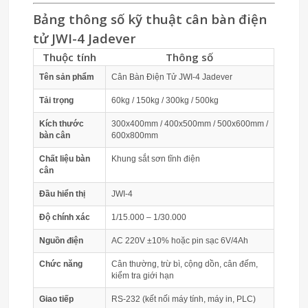
Bảng thông số kỹ thuật cân bàn điện
tử JWI-4 Jadever
Thuộc tính
Thông số
Tên sản phẩm
Cân Bàn Điện Tử JWI-4 Jadever
Tải trọng
60kg / 150kg / 300kg / 500kg
Kích thước
300x400mm / 400x500mm / 500x600mm /
bàn cân
600x800mm
Chất liệu bàn
Khung sắt sơn tĩnh điện
cân
Đầu hiển thị
JWI-4
Độ chính xác
1/15.000 – 1/30.000
Nguồn điện
AC 220V ±10% hoặc pin sạc 6V/4Ah
Chức năng
Cân thường, trừ bì, cộng dồn, cân đếm,
kiểm tra giới hạn
Giao tiếp
RS-232 (kết nối máy tính, máy in, PLC)