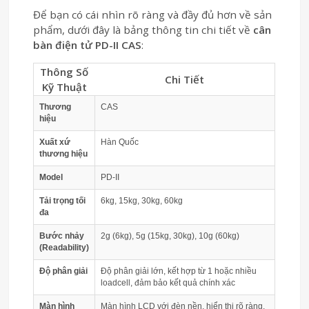
Để bạn có cái nhìn rõ ràng và đầy đủ hơn về sản
phẩm, dưới đây là bảng thông tin chi tiết về
cân
bàn điện tử PD-II CAS
:
Thông Số
Chi Tiết
Kỹ Thuật
Thương
CAS
hiệu
Xuất xứ
Hàn Quốc
thương hiệu
Model
PD-II
Tải trọng tối
6kg, 15kg, 30kg, 60kg
đa
Bước nhảy
2g (6kg), 5g (15kg, 30kg), 10g (60kg)
(Readability)
Độ phân giải
Độ phân giải lớn, kết hợp từ 1 hoặc nhiều
loadcell, đảm bảo kết quả chính xác
Màn hình
Màn hình LCD với đèn nền, hiển thị rõ ràng,