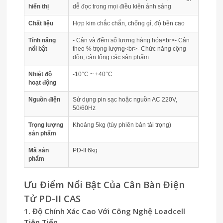
hiển thị
dễ đọc trong mọi điều kiện ánh sáng
Chất liệu
Hợp kim chắc chắn, chống gỉ, độ bền cao
Tính năng
- Cân và đếm số lượng hàng hóa<br>- Cân
nổi bật
theo % trọng lượng<br>- Chức năng cộng
dồn, cân tổng các sản phẩm
Nhiệt độ
-10°C ~ +40°C
hoạt động
Nguồn điện
Sử dụng pin sạc hoặc nguồn AC 220V,
50/60Hz
Trọng lượng
Khoảng 5kg (tùy phiên bản tải trọng)
sản phẩm
Mã sản
PD-II 6kg
phẩm
Ưu Điểm Nổi Bật Của Cân Bàn Điện
Tử PD-II CAS
1. Độ Chính Xác Cao Với Công Nghệ Loadcell
Tiên Tiến