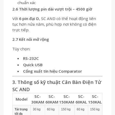
chuẩn xác
2.6 Thời lượng pin dài vượt trội – 4500 giờ
Với
6 pin đại D
, SC AND có thể hoạt động liên
tục hơn nửa năm, phù hợp nơi không có điện
trực tiếp.
2.7 Kết nối mở rộng
Tùy chọn:
RS-232C
Quick USB
Cổng xuất tín hiệu Comparator
3. Thông số kỹ thuật Cân Bàn Điện Tử
SC AND
SC-
SC-
SC-
SC-
SC-
Model
30KAM
60KAM
150KAM
60KAL
150KAL
Tải trọng
30 kg
60 kg
150 kg
60 kg
150 kg
tối đa