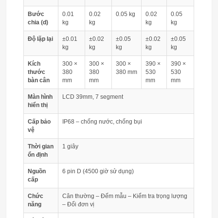
Bước
0.01
0.02
0.05 kg
0.02
0.05
chia (d)
kg
kg
kg
kg
Độ lặp lại
±0.01
±0.02
±0.05
±0.02
±0.05
kg
kg
kg
kg
kg
Kích
300 ×
300 ×
300 ×
390 ×
390 ×
thước
380
380
380 mm
530
530
bàn cân
mm
mm
mm
mm
Màn hình
LCD 39mm, 7 segment
hiển thị
Cấp bảo
IP68 – chống nước, chống bụi
vệ
Thời gian
1 giây
ổn định
Nguồn
6 pin D (4500 giờ sử dụng)
cấp
Chức
Cân thường – Đếm mẫu – Kiểm tra trọng lượng
năng
– Đổi đơn vị