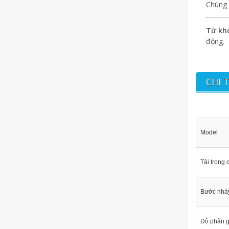
Chúng 
Từ khó
động.
CHI 
Model
Tải trọng 
Bước nhả
Độ phân g