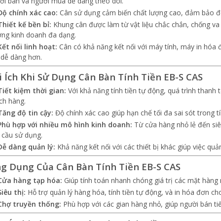
ời bán và người mua dễ dàng theo dõi.
Độ chính xác cao:
Cân sử dụng cảm biến chất lượng cao, đảm bảo độ 
Thiết kế bền bỉ:
Khung cân được làm từ vật liệu chắc chắn, chống va 
ờng kinh doanh đa dạng.
Kết nối linh hoạt:
Cân có khả năng kết nối với máy tính, máy in hóa đơ
u dễ dàng hơn.
ợi Ích Khi Sử Dụng Cân Bàn Tính Tiền EB-S CAS
Tiết kiệm thời gian:
Với khả năng tính tiền tự động, quá trình thanh
ch hàng.
Tăng độ tin cậy:
Độ chính xác cao giúp hạn chế tối đa sai sót trong t
Phù hợp với nhiều mô hình kinh doanh:
Từ cửa hàng nhỏ lẻ đến siê
 cầu sử dụng.
Dễ dàng quản lý:
Khả năng kết nối với các thiết bị khác giúp việc quả
ng Dụng Của Cân Bàn Tính Tiền EB-S CAS
Cửa hàng tạp hóa:
Giúp tính toán nhanh chóng giá trị các mặt hàng n
Siêu thị:
Hỗ trợ quản lý hàng hóa, tính tiền tự động, và in hóa đơn ch
Chợ truyền thống:
Phù hợp với các gian hàng nhỏ, giúp người bán tiế