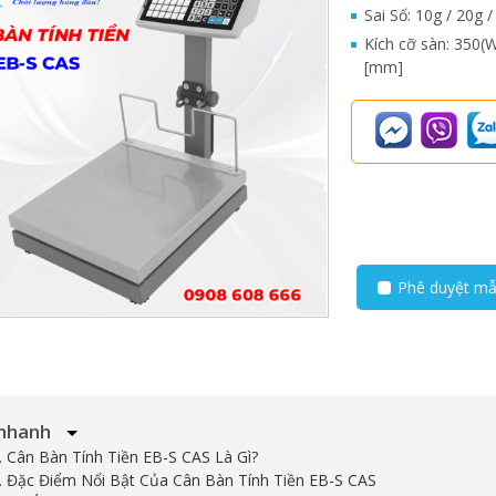
Sai Số: 10g / 20g 
Kích cỡ sàn: 350(
[mm]
Phê duyệt m
nhanh
1. Cân Bàn Tính Tiền EB-S CAS Là Gì?
2. Đặc Điểm Nổi Bật Của Cân Bàn Tính Tiền EB-S CAS