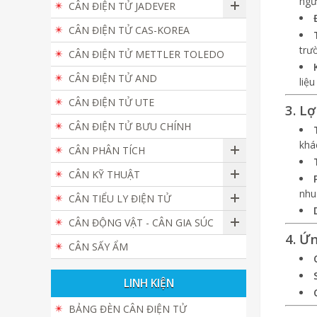
ngư
CÂN ĐIỆN TỬ JADEVER
CÂN ĐIỆN TỬ CAS-KOREA
trư
CÂN ĐIỆN TỬ METTLER TOLEDO
CÂN ĐIỆN TỬ AND
liệ
CÂN ĐIỆN TỬ UTE
3. L
CÂN ĐIỆN TỬ BƯU CHÍNH
khá
CÂN PHÂN TÍCH
CÂN KỸ THUẬT
nhu
CÂN TIỂU LY ĐIỆN TỬ
CÂN ĐỘNG VẬT - CÂN GIA SÚC
4. Ứ
CÂN SẤY ẨM
LINH KIỆN
BẢNG ĐÈN CÂN ĐIỆN TỬ