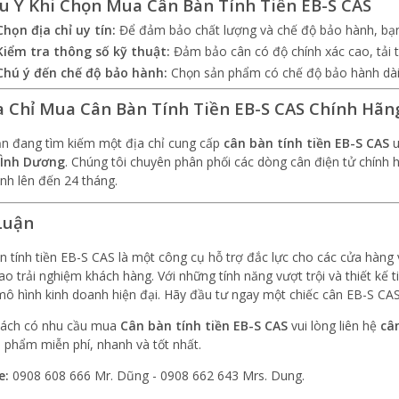
ưu Ý Khi Chọn Mua Cân Bàn Tính Tiền EB-S CAS
Chọn địa chỉ uy tín:
Để đảm bảo chất lượng và chế độ bảo hành, bạn 
Kiểm tra thông số kỹ thuật:
Đảm bảo cân có độ chính xác cao, tải 
Chú ý đến chế độ bảo hành:
Chọn sản phẩm có chế độ bảo hành dài
ịa Chỉ Mua Cân Bàn Tính Tiền EB-S CAS Chính Hãn
n đang tìm kiếm một địa chỉ cung cấp
cân bàn tính tiền EB-S CAS
u
BÌnh Dương
. Chúng tôi chuyên phân phối các dòng cân điện tử chính h
nh lên đến 24 tháng.
Luận
n tính tiền EB-S CAS là một công cụ hỗ trợ đắc lực cho các cửa hàng v
ao trải nghiệm khách hàng. Với những tính năng vượt trội và thiết kế t
mô hình kinh doanh hiện đại. Hãy đầu tư ngay một chiếc cân EB-S CAS 
ách có nhu cầu mua
Cân bàn tính tiền EB-S CAS
vui lòng liên hệ
câ
n phẩm miễn phí, nhanh và tốt nhất.
e:
0908 608 666 Mr. Dũng - 0908 662 643 Mrs. Dung.