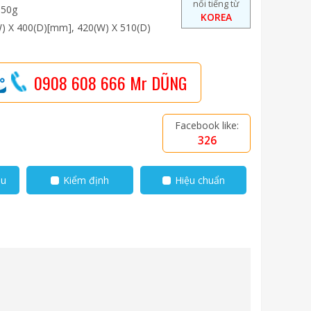
nổi tiếng từ
/ 50g
KOREA
W) X 400(D)[mm], 420(W) X 510(D)
0908 608 666 Mr DŨNG
Facebook like:
326
ẫu
Kiểm định
Hiệu chuẩn