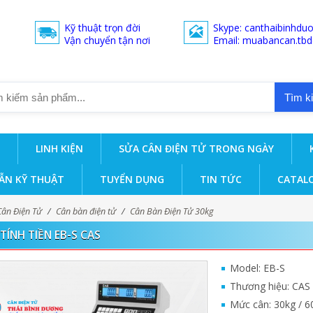
Kỹ thuật trọn đời
Skype: canthaibinhdu
Vận chuyển tận nơi
Email: muabancan.tb
Tìm k
LINH KIỆN
SỬA CÂN ĐIỆN TỬ TRONG NGÀY
ẪN KỸ THUẬT
TUYỂN DỤNG
TIN TỨC
CATAL
Cân Điện Tử
/
Cân bàn điện tử
/
Cân Bàn Điện Tử 30kg
TÍNH TIỀN EB-S CAS
Model: EB-S
Thương hiệu: CAS
Mức cân: 30kg / 6