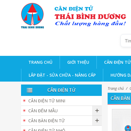
TRANG CHỦ
GIỚI THIỆU
CÂN ĐIỆN TỬ
LẮP ĐẶT - SỬA CHỮA - NÂNG CẤP
HƯỚNG D
Trang chủ
/
CÂN ĐIỆN TỬ
CÂN BÀN 
CÂN ĐIỆN TỬ MINI
CÂN ĐẾM MẪU
CÂN BÀN ĐIỆN TỬ
CÂN ĐIỆN TỬ NHỎ