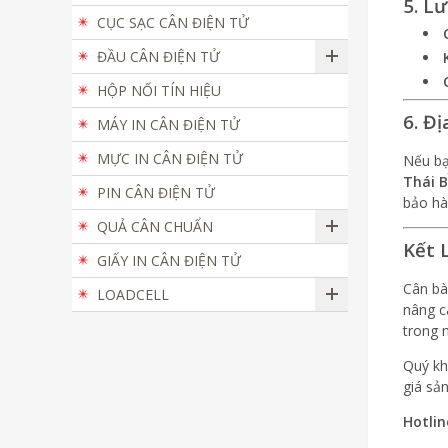
5. L
CỤC SẠC CÂN ĐIỆN TỬ
ĐẦU CÂN ĐIỆN TỬ
HỘP NỐI TÍN HIỆU
6. Đ
MÁY IN CÂN ĐIỆN TỬ
MỰC IN CÂN ĐIỆN TỬ
Nếu bạ
Thái 
PIN CÂN ĐIỆN TỬ
bảo hà
QUẢ CÂN CHUẨN
Kết 
GIẤY IN CÂN ĐIỆN TỬ
Cân bà
LOADCELL
nâng c
trong 
Quý kh
giá sả
Hotlin