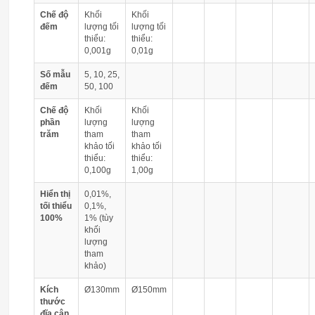
Chế độ
Khối
Khối
đếm
lượng tối
lượng tối
thiểu:
thiểu:
0,001g
0,01g
Số mẫu
5, 10, 25,
đếm
50, 100
Chế độ
Khối
Khối
phần
lượng
lượng
trăm
tham
tham
khảo tối
khảo tối
thiểu:
thiểu:
0,100g
1,00g
Hiển thị
0,01%,
tối thiểu
0,1%,
100%
1% (tùy
khối
lượng
tham
khảo)
Kích
Ø130mm
Ø150mm
thước
đĩa cân