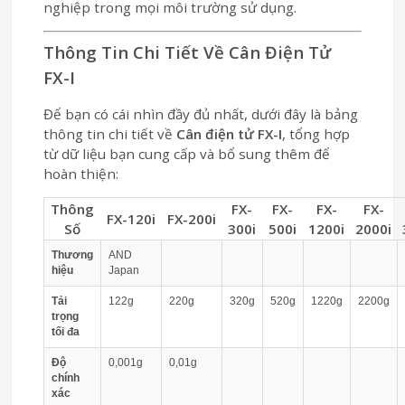
nghiệp trong mọi môi trường sử dụng.
Thông Tin Chi Tiết Về Cân Điện Tử
FX-I
Để bạn có cái nhìn đầy đủ nhất, dưới đây là bảng
thông tin chi tiết về
Cân điện tử FX-I
, tổng hợp
từ dữ liệu bạn cung cấp và bổ sung thêm để
hoàn thiện:
Thông
FX-
FX-
FX-
FX-
FX-120i
FX-200i
Số
300i
500i
1200i
2000i
Thương
AND
hiệu
Japan
Tải
122g
220g
320g
520g
1220g
2200g
trọng
tối đa
Độ
0,001g
0,01g
chính
xác