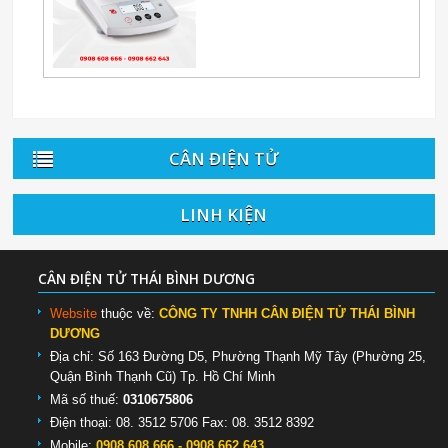
CÂN ĐIỆN TỬ
LINH KIỆN
CÂN ĐIỆN TỬ THÁI BÌNH DƯƠNG
Website
thuộc về:
CÔNG TY TNHH CÂN ĐIỆN TỬ THÁI BÌNH
DƯƠNG
Địa chỉ: Số 163 Đường D5, Phường Thạnh Mỹ Tây (Phường 25,
Quận Bình Thạnh Cũ) Tp. Hồ Chí Minh
Mã số thuế:
0310675806
Điện thoại: 08. 3512 5706 Fax: 08. 3512 8392
Mobile:
0908.608.666 - 0908.662.643