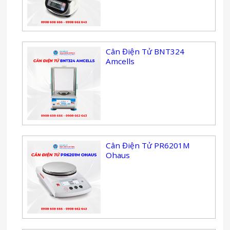
Cân Điện Tử BNT324
Amcells
Cân Điện Tử PR6201M
Ohaus