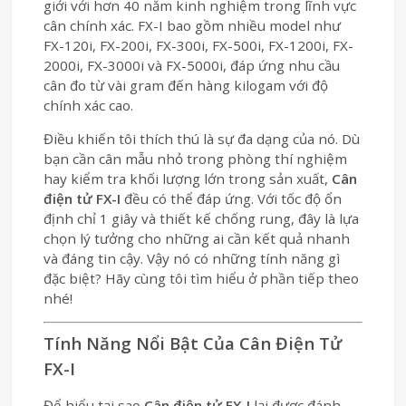
giới với hơn 40 năm kinh nghiệm trong lĩnh vực
cân chính xác. FX-I bao gồm nhiều model như
FX-120i, FX-200i, FX-300i, FX-500i, FX-1200i, FX-
2000i, FX-3000i và FX-5000i, đáp ứng nhu cầu
cân đo từ vài gram đến hàng kilogam với độ
chính xác cao.
Điều khiến tôi thích thú là sự đa dạng của nó. Dù
bạn cần cân mẫu nhỏ trong phòng thí nghiệm
hay kiểm tra khối lượng lớn trong sản xuất,
Cân
điện tử FX-I
đều có thể đáp ứng. Với tốc độ ổn
định chỉ 1 giây và thiết kế chống rung, đây là lựa
chọn lý tưởng cho những ai cần kết quả nhanh
và đáng tin cậy. Vậy nó có những tính năng gì
đặc biệt? Hãy cùng tôi tìm hiểu ở phần tiếp theo
nhé!
Tính Năng Nổi Bật Của Cân Điện Tử
FX-I
Để hiểu tại sao
Cân điện tử FX-I
lại được đánh