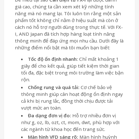
giá cao, chúng ta cần xem xét kỹ những tính
năng mà nó mang lại. Tôi luôn tin rằng một sản
phẩm tốt không chỉ nằm ở hiệu suất mà còn ở
cách nó hỗ trợ người dùng trong thực tế. Với FX-
I, AND Japan đã tích hợp hàng loạt tính năng
thông minh để đáp ứng mọi nhu cầu. Dưới đây là
những điểm nổi bật mà tôi muốn bạn biết:
Tốc độ ổn định nhanh:
Chỉ mất khoảng 1
giây để cho kết quả, giúp tiết kiệm thời gian
tối đa, đặc biệt trong môi trường làm việc bận
rộn.
Chống rung và quá tải:
Cơ chế bảo vệ
thông minh giúp cân hoạt động ổn định ngay
cả khi bị rung lắc, đồng thời chịu được tải
vượt mức an toàn.
Đa dạng đơn vị đo:
Hỗ trợ nhiều đơn vị
như g, oz, lb, ozt, ct, mom, dwt, phù hợp với
các ngành từ khoa học đến trang sức.
Màn hình VFD sáng rõ:
Màn hình huỳnh