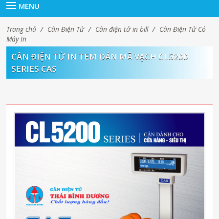
MENU
Trang chủ
/
Cân Điện Tử
/
Cân điện tử in bill
/
Cân Điện Tử Có
Máy In
CÂN ĐIỆN TỬ IN TEM DÁN MÃ VẠCH CL5200
SERIES CAS