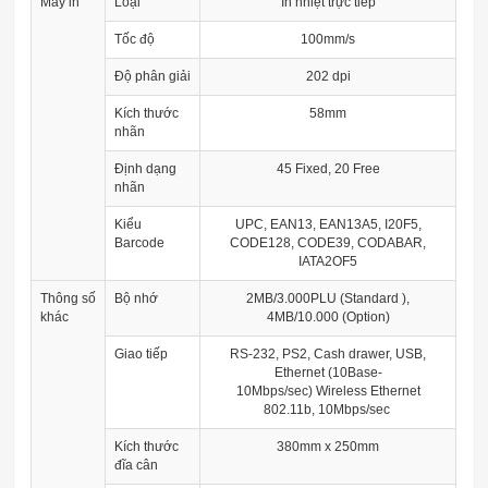
Máy in
Loại
In nhiệt trực tiếp
Tốc độ
100mm/s
Độ phân giải
202 dpi
Kích thước
58mm
nhãn
Định dạng
45 Fixed, 20 Free
nhãn
Kiểu
UPC, EAN13, EAN13A5, I20F5,
Barcode
CODE128, CODE39, CODABAR,
IATA2OF5
Thông số
Bộ nhớ
2MB/3.000PLU (Standard ),
khác
4MB/10.000 (Option)
Giao tiếp
RS-232, PS2, Cash drawer, USB,
Ethernet (10Base-
10Mbps/sec) Wireless Ethernet
802.11b, 10Mbps/sec
Kích thước
380mm x 250mm
đĩa cân