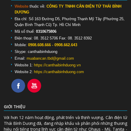
Website
thuộc về:
CÔNG TY TNHH CÂN ĐIỆN TỬ THÁI BÌNH
DƯƠNG
Địa chỉ: Số 163 Đường D5, Phường Thạnh Mỹ Tây (Phường 25,
Quận Bình Thạnh Cũ) Tp. Hồ Chí Minh
Mã số thuế:
0310675806
Điện thoại: 08. 3512 5706 Fax: 08. 3512 8392
Mobile:
0908.608.666 - 0908.662.643
Skype:
canthaibinhduong
Email:
muabancan.tbd@gmail.com
Website 1:
https://canthaibinhduong.vn
Website 2:
https://canthaibinhduong.com
GIỚI THIỆU
Với hơn 12 năm hoạt động, phát triển và thịnh vượng, Cân điện tử
Thái Bình Dương đã, đang nhập khẩu và phân phối những thương
hiệu nổi tiếng trong lĩnh vực cân điện tử như: Ohaus - Mỹ, Tanita -