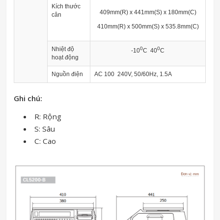
Kích thước
409mm(R) x 441mm(S) x 180mm(C)
cân
410mm(R) x 500mm(S) x 535.8mm(C)
Nhiệt độ
0
0
-10
C 40
C
hoạt động
Nguồn điện
AC 100 240V, 50/60Hz, 1.5A
Ghi chú:
R: Rộng
S: Sâu
C: Cao