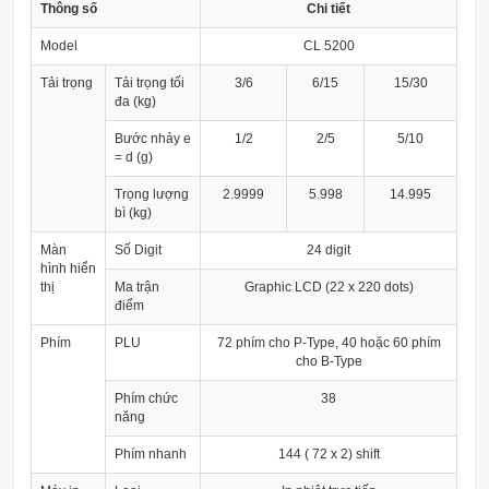
Thông số
Chi tiết
Model
CL 5200
Tải trọng
Tải trọng tối
3/6
6/15
15/30
đa (kg)
Bước nhảy e
1/2
2/5
5/10
= d (g)
Trọng lượng
2.9999
5.998
14.995
bì (kg)
Màn
Số Digit
24 digit
hình hiển
thị
Ma trận
Graphic LCD (22 x 220 dots)
điểm
Phím
PLU
72 phím cho P-Type, 40 hoặc 60 phím
cho B-Type
Phím chức
38
năng
Phím nhanh
144 ( 72 x 2) shift