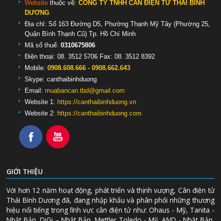
Website
thuộc về:
CÔNG TY TNHH CÂN ĐIỆN TỬ THÁI BÌNH
DƯƠNG
Địa chỉ: Số 163 Đường D5, Phường Thạnh Mỹ Tây (Phường 25,
Quận Bình Thạnh Cũ) Tp. Hồ Chí Minh
Mã số thuế:
0310675806
Điện thoại: 08. 3512 5706 Fax: 08. 3512 8392
Mobile:
0908.608.666 - 0908.662.643
Skype:
canthaibinhduong
Email:
muabancan.tbd@gmail.com
Website 1:
https://canthaibinhduong.vn
Website 2:
https://canthaibinhduong.com
GIỚI THIỆU
Với hơn 12 năm hoạt động, phát triển và thịnh vượng, Cân điện tử
Thái Bình Dương đã, đang nhập khẩu và phân phối những thương
hiệu nổi tiếng trong lĩnh vực cân điện tử như: Ohaus - Mỹ, Tanita -
Nhật Bản, DiGi – Nhật Bản, Mettler Toledo - Mỹ, AND - Nhật Bản,