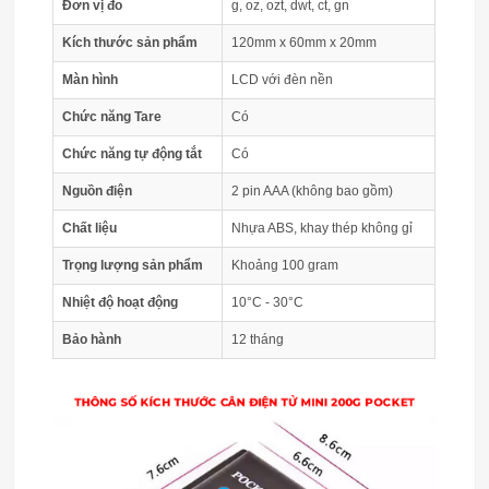
Đơn vị đo
g, oz, ozt, dwt, ct, gn
Kích thước sản phẩm
120mm x 60mm x 20mm
Màn hình
LCD với đèn nền
Chức năng Tare
Có
Chức năng tự động tắt
Có
Nguồn điện
2 pin AAA (không bao gồm)
Chất liệu
Nhựa ABS, khay thép không gỉ
Trọng lượng sản phẩm
Khoảng 100 gram
Nhiệt độ hoạt động
10°C - 30°C
Bảo hành
12 tháng