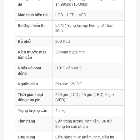
đa
14.995kg (15/30kg)
Màn hình hiển thị
LCD – LED – VFD
Số Digit hiển thị
5/6/6 (Trọng lượng/ Đơn giá/ Thành
tiền)
Bộ nhớ
200 PLU
Kích thước mặt
304mm x 220mm
bàn cân
Nhiệt độ hoạt
-10°C đến 40°C
động
Nguồn điện
Pin sạc 12V DC
Thời gian hoạt
200 giờ (LCD), 45 giờ (LED), 6 giờ
động của pin
(VFD)
Trọng lượng cân
4.5 kg
Tính năng
Cân trọng lượng, tính tiền, lưu trữ
thông tin sản phẩm
Ứng dụng
Cửa hàng thực phẩm, chợ, siêu thị