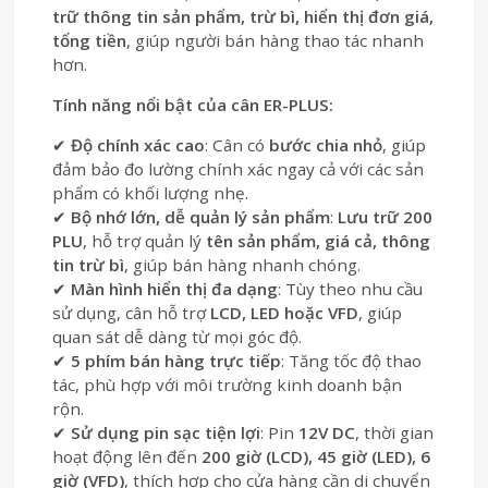
trữ thông tin sản phẩm, trừ bì, hiển thị đơn giá,
tổng tiền
, giúp người bán hàng thao tác nhanh
hơn.
Tính năng nổi bật của cân ER-PLUS:
✔
Độ chính xác cao
: Cân có
bước chia nhỏ
, giúp
đảm bảo đo lường chính xác ngay cả với các sản
phẩm có khối lượng nhẹ.
✔
Bộ nhớ lớn, dễ quản lý sản phẩm
:
Lưu trữ 200
PLU
, hỗ trợ quản lý
tên sản phẩm, giá cả, thông
tin trừ bì
, giúp bán hàng nhanh chóng.
✔
Màn hình hiển thị đa dạng
: Tùy theo nhu cầu
sử dụng, cân hỗ trợ
LCD, LED hoặc VFD
, giúp
quan sát dễ dàng từ mọi góc độ.
✔
5 phím bán hàng trực tiếp
: Tăng tốc độ thao
tác, phù hợp với môi trường kinh doanh bận
rộn.
✔
Sử dụng pin sạc tiện lợi
: Pin
12V DC
, thời gian
hoạt động lên đến
200 giờ (LCD), 45 giờ (LED), 6
giờ (VFD)
, thích hợp cho cửa hàng cần di chuyển