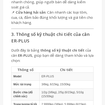
nhanh chóng, giúp người bán dễ dàng kiểm
soát giá cả.
📌
Cửa hàng hải sản
: Cân nhanh các loại tôm,
cua, cá, đảm bảo đúng khối lượng và giá tiền cho
khách hàng.
3. Thông số kỹ thuật chi tiết của cân
ER-PLUS
Dưới đây là bảng
thông số kỹ thuật chi tiết
của
cân
ER-PLUS
, giúp bạn dễ dàng tham khảo và lựa
chọn:
Thông số
Chi tiết
Model
ER-PLUS
Mức tải trọng
3/6kg, 6/15kg, 15/30kg
Bước chia (độ
1/2g (3/6kg), 2/5g (6/15kg), 5/10g
chính xác)
(15/30kg)
Trọng lượng bì tối
2.9999kg (3/6kg), 5.998kg (6/15kg),