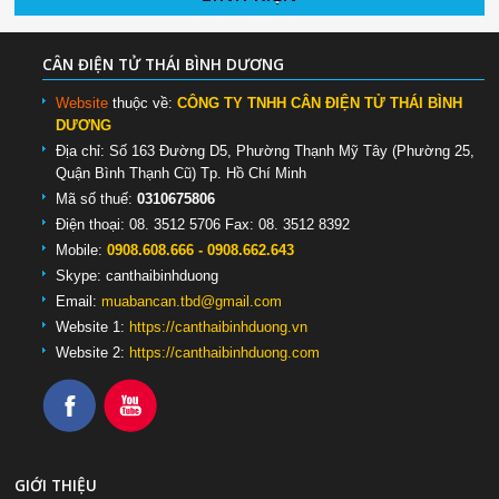
CÂN ĐIỆN TỬ THÁI BÌNH DƯƠNG
Website
thuộc về:
CÔNG TY TNHH CÂN ĐIỆN TỬ THÁI BÌNH
DƯƠNG
Địa chỉ: Số 163 Đường D5, Phường Thạnh Mỹ Tây (Phường 25,
Quận Bình Thạnh Cũ) Tp. Hồ Chí Minh
Mã số thuế:
0310675806
Điện thoại: 08. 3512 5706 Fax: 08. 3512 8392
Mobile:
0908.608.666 - 0908.662.643
Skype:
canthaibinhduong
Email:
muabancan.tbd@gmail.com
Website 1:
https://canthaibinhduong.vn
Website 2:
https://canthaibinhduong.com
GIỚI THIỆU