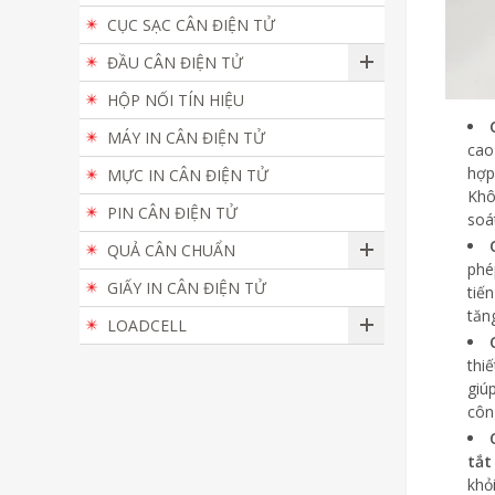
CỤC SẠC CÂN ĐIỆN TỬ
ĐẦU CÂN ĐIỆN TỬ
HỘP NỐI TÍN HIỆU
MÁY IN CÂN ĐIỆN TỬ
cao
hợ
MỰC IN CÂN ĐIỆN TỬ
Khô
PIN CÂN ĐIỆN TỬ
soá
QUẢ CÂN CHUẨN
phé
GIẤY IN CÂN ĐIỆN TỬ
tiế
tăn
LOADCELL
thi
giú
côn
tắt
khỏ