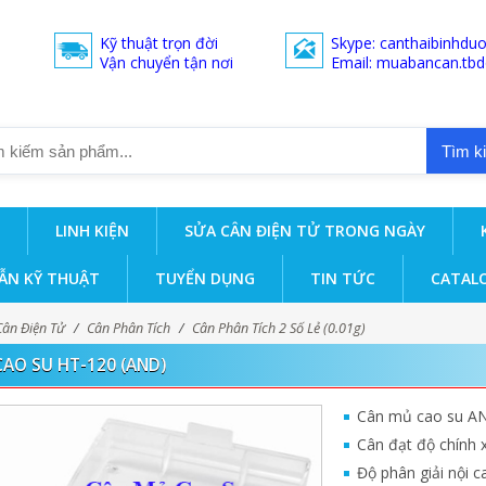
Kỹ thuật trọn đời
Skype: canthaibinhdu
Vận chuyển tận nơi
Email: muabancan.tb
Tìm k
LINH KIỆN
SỬA CÂN ĐIỆN TỬ TRONG NGÀY
ẪN KỸ THUẬT
TUYỂN DỤNG
TIN TỨC
CATAL
Cân Điện Tử
/
Cân Phân Tích
/
Cân Phân Tích 2 Số Lẻ (0.01g)
AO SU HT-120 (AND)
Cân mủ cao su AN
Cân đạt độ chính x
Độ phân giải nội c