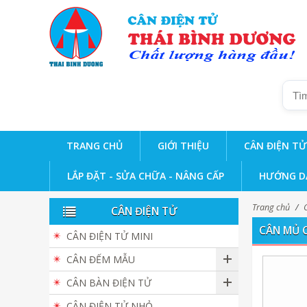
TRANG CHỦ
GIỚI THIỆU
CÂN ĐIỆN TỬ
LẮP ĐẶT - SỬA CHỮA - NÂNG CẤP
HƯỚNG D
Trang chủ
/
CÂN ĐIỆN TỬ
CÂN MỦ C
CÂN ĐIỆN TỬ MINI
CÂN ĐẾM MẪU
CÂN BÀN ĐIỆN TỬ
CÂN ĐIỆN TỬ NHỎ