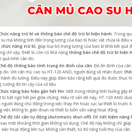
Chức năng trừ bì và thông báo chế độ trừ bì hiện hành
: Trong qu
 su mà không tính đến trọng lượng của bao bì hoặc vật chứa là điều
p
chức năng trừ bì
, giúp loại bỏ trọng lượng của bao bì khỏi kết quả 
ng chỉ vậy, thiết bị còn có khả năng
thông báo chế độ trừ bì hiện 
t quá trình cân đo.
Chế độ thông báo tình trạng ổn định của cân
: Độ ổn định của cân
p đo. Với cân mủ cao su HT-120 AND, người dùng sẽ nhận được
thô
n hành đo lường. Điều này giúp đảm bảo rằng kết quả đo được thực hiệ
g cường độ tin cậy của số liệu.
Chức năng báo hiệu gần hết Pin
: Một trong những tình huống gây khó
ết bị bất ngờ hết pin giữa chừng. Hiểu rõ vấn đề này, HT-120 AND đượ
p người dùng chủ động trong việc thay Pin hoặc sạc lại thiết bị trước 
g việc không bị gián đoạn và thiết bị luôn sẵn sàng hoạt động.
Chế độ tắt cân tự động (Automatic shut-off)
: Để
tiết kiệm năng 
sau một khoảng thời gian không sử dụng. Chế độ này không chỉ giúp k
i việc hoạt động liên tục không cần thiết, từ đó tăng tuổi thọ của cân.