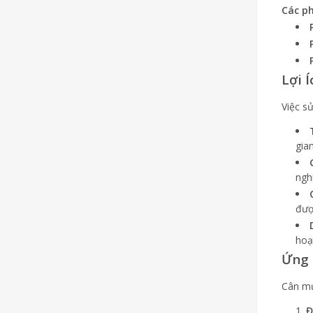
Các p
Lợi 
Việc s
gia
ngh
đượ
hoạ
Ứng 
Cân mủ
Đ