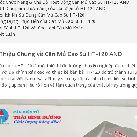
Các Chức Năng & Chế Độ Hoạt Động Cân Mủ Cao Su HT-120 AND
3.1. Các phím chức năng của cân điện tử HT-120 AND
Lợi Ích Khi Sử Dụng Cân Mủ Cao Su HT-120
Ứng Dụng Thực Tiễn của Cân Mủ Cao Su HT-120
So Sánh HT-120 Với Các Loại Cân Mủ Khác
Kết Luận
 Thiệu Chung về Cân Mủ Cao Su HT-120 AND
 cao su HT-120 là một thiết bị
đo lường chuyên nghiệp
được thiết 
. Với
độ chính xác cao
và
thiết kế bền bỉ
, HT-120 đã trở thành sự l
ao su tại Việt Nam. Bài viết này sẽ cung cấp cái nhìn toàn diện về
tín
ừ đó giúp bạn hiểu rõ hơn về tầm quan trọng của thiết bị này trong quy