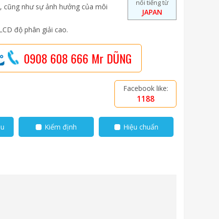
nổi tiếng từ
i, cũng như sự ảnh hưởng của môi
JAPAN
 LCD độ phân giải cao.
0908 608 666 Mr DŨNG
Facebook like:
1188
ẫu
Kiểm định
Hiệu chuẩn