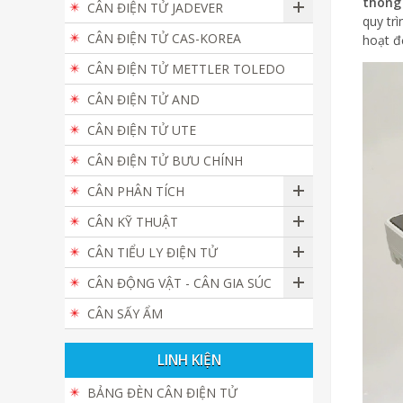
thông
CÂN ĐIỆN TỬ JADEVER
quy tr
CÂN ĐIỆN TỬ CAS-KOREA
hoạt độ
CÂN ĐIỆN TỬ METTLER TOLEDO
CÂN ĐIỆN TỬ AND
CÂN ĐIỆN TỬ UTE
CÂN ĐIỆN TỬ BƯU CHÍNH
CÂN PHÂN TÍCH
CÂN KỸ THUẬT
CÂN TIỂU LY ĐIỆN TỬ
CÂN ĐỘNG VẬT - CÂN GIA SÚC
CÂN SẤY ẨM
LINH KIỆN
BẢNG ĐÈN CÂN ĐIỆN TỬ