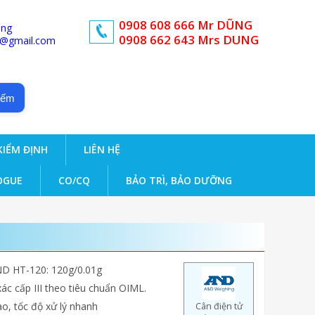
0908 608 666 Mr DŨNG
ong
0908 662 643 Mrs DUNG
d@gmail.com
iếm
KIỂM ĐỊNH
LIÊN HỆ
OGUE
CO/CQ
BẢO TRÌ, BẢO DƯỠNG
D HT-120: 120g/0.01g
ác cấp III theo tiêu chuẩn OIML.
ao, tốc độ xử lý nhanh
Cân điện tử