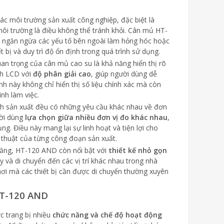
các môi trường sản xuất công nghiệp, đặc biệt là
 môi trường là điều không thể tránh khỏi. Cân mủ HT-
à ngăn ngừa các yếu tố bên ngoài làm hỏng hóc hoặc
 bị và duy trì độ ổn định trong quá trình sử dụng.
uan trọng của cân mủ cao su là khả năng hiển thị rõ
nh LCD với
độ phân giải cao
, giúp người dùng dễ
nh này không chỉ hiển thị số liệu chính xác mà còn
ình làm việc.
ình sản xuất đều có những yêu cầu khác nhau về đơn
ười dùng
lựa chọn giữa nhiều đơn vị đo khác nhau
,
ng. Điều này mang lại sự linh hoạt và tiện lợi cho
ỹ thuật của từng công đoạn sản xuất.
năng, HT-120 AND còn nổi bật với
thiết kế nhỏ gọn
y và di chuyển đến các vị trí khác nhau trong nhà
 nơi mà các thiết bị cần được di chuyển thường xuyên
HT-120 AND
c trang bị nhiều
chức năng và chế độ hoạt động