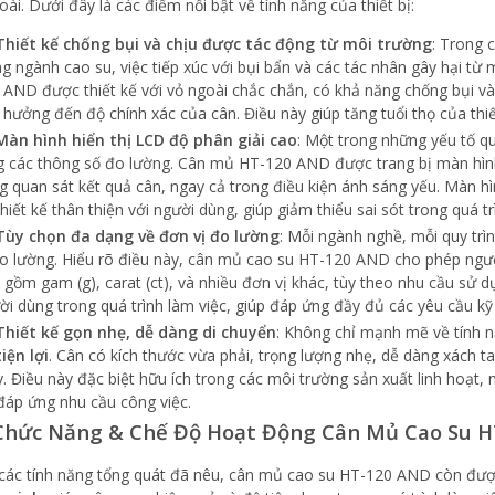
ài. Dưới đây là các điểm nổi bật về tính năng của thiết bị:
Thiết kế chống bụi và chịu được tác động từ môi trường
: Trong 
ng ngành cao su, việc tiếp xúc với bụi bẩn và các tác nhân gây hại từ
 AND được thiết kế với vỏ ngoài chắc chắn, có khả năng chống bụi v
 hưởng đến độ chính xác của cân. Điều này giúp tăng tuổi thọ của thiết
Màn hình hiển thị LCD độ phân giải cao
: Một trong những yếu tố q
g các thông số đo lường. Cân mủ HT-120 AND được trang bị màn hì
g quan sát kết quả cân, ngay cả trong điều kiện ánh sáng yếu. Màn hì
thiết kế thân thiện với người dùng, giúp giảm thiểu sai sót trong quá tr
Tùy chọn đa dạng về đơn vị đo lường
: Mỗi ngành nghề, mỗi quy tr
đo lường. Hiểu rõ điều này, cân mủ cao su HT-120 AND cho phép ng
 gồm gam (g), carat (ct), và nhiều đơn vị khác, tùy theo nhu cầu sử dụ
ời dùng trong quá trình làm việc, giúp đáp ứng đầy đủ các yêu cầu k
Thiết kế gọn nhẹ, dễ dàng di chuyển
: Không chỉ mạnh mẽ về tính 
tiện lợi
. Cân có kích thước vừa phải, trọng lượng nhẹ, dễ dàng xách ta
. Điều này đặc biệt hữu ích trong các môi trường sản xuất linh hoạt,
đáp ứng nhu cầu công việc.
Chức Năng & Chế Độ Hoạt Động Cân Mủ Cao Su 
các tính năng tổng quát đã nêu, cân mủ cao su HT-120 AND còn đượ