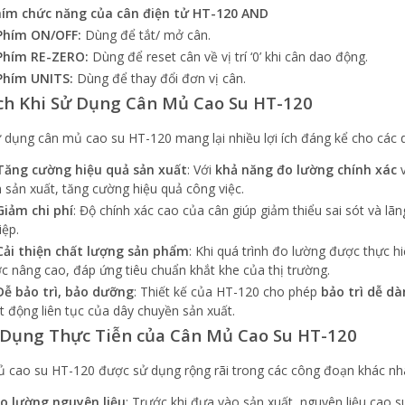
hím chức năng của cân điện tử HT-120 AND
Phím ON/OFF:
Dùng để tắt/ mở cân.
Phím RE-ZERO:
Dùng để reset cân về vị trí ‘0’ khi cân dao động.
Phím UNITS:
Dùng để thay đổi đơn vị cân.
Ích Khi Sử Dụng Cân Mủ Cao Su HT-120
ử dụng cân mủ cao su HT-120 mang lại nhiều lợi ích đáng kể cho các 
Tăng cường hiệu quả sản xuất
: Với
khả năng đo lường chính xác
n sản xuất, tăng cường hiệu quả công việc.
Giảm chi phí
: Độ chính xác cao của cân giúp giảm thiểu sai sót và lãn
iệp.
Cải thiện chất lượng sản phẩm
: Khi quá trình đo lường được thực h
c nâng cao, đáp ứng tiêu chuẩn khắt khe của thị trường.
Dễ bảo trì, bảo dưỡng
: Thiết kế của HT-120 cho phép
bảo trì dễ d
t động liên tục của dây chuyền sản xuất.
Dụng Thực Tiễn của Cân Mủ Cao Su HT-120
 cao su HT-120 được sử dụng rộng rãi trong các công đoạn khác nhau
o lường nguyên liệu
: Trước khi đưa vào sản xuất, nguyên liệu cao