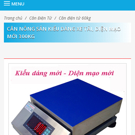
MENU
Trang chủ
/
Cân Điện Tử
/
Cân điện tử 60kg
CÂN NÔNG SẢN KIỂU DÁNG XE TẢI, DIỆN MẠO
MỚI 300KG