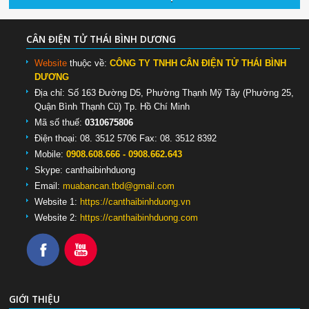
CÂN ĐIỆN TỬ THÁI BÌNH DƯƠNG
Website
thuộc về:
CÔNG TY TNHH CÂN ĐIỆN TỬ THÁI BÌNH
DƯƠNG
Địa chỉ: Số 163 Đường D5, Phường Thạnh Mỹ Tây (Phường 25,
Quận Bình Thạnh Cũ) Tp. Hồ Chí Minh
Mã số thuế:
0310675806
Điện thoại: 08. 3512 5706 Fax: 08. 3512 8392
Mobile:
0908.608.666 - 0908.662.643
Skype:
canthaibinhduong
Email:
muabancan.tbd@gmail.com
Website 1:
https://canthaibinhduong.vn
Website 2:
https://canthaibinhduong.com
GIỚI THIỆU