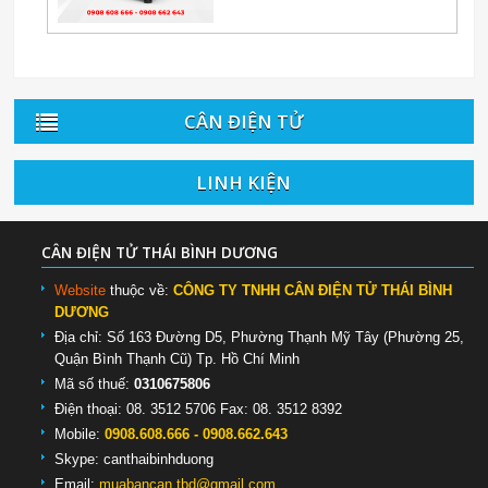
CÂN ĐIỆN TỬ
LINH KIỆN
CÂN ĐIỆN TỬ THÁI BÌNH DƯƠNG
Website
thuộc về:
CÔNG TY TNHH CÂN ĐIỆN TỬ THÁI BÌNH
DƯƠNG
Địa chỉ: Số 163 Đường D5, Phường Thạnh Mỹ Tây (Phường 25,
Quận Bình Thạnh Cũ) Tp. Hồ Chí Minh
Mã số thuế:
0310675806
Điện thoại: 08. 3512 5706 Fax: 08. 3512 8392
Mobile:
0908.608.666 - 0908.662.643
Skype:
canthaibinhduong
Email:
muabancan.tbd@gmail.com