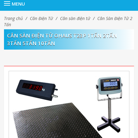
MENU
Trang chủ
/
Cân Điện Tử
/
Cân sàn điện tử
/
Cân Sàn Điện Tử 2
Tấn
CÂN SÀN ĐIỆN TỬ OHAUS T23P 1TẤN 2TẤN
3TẤN 5TẤN 10TẤN