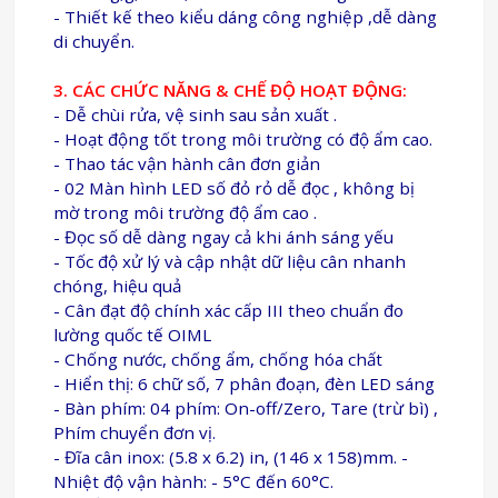
- Thiết kế theo kiểu dáng công nghiệp ,dễ dàng
di chuyển.
3. CÁC CHỨC NĂNG & CHẾ ĐỘ HOẠT ĐỘNG:
- Dễ chùi rửa, vệ sinh sau sản xuất .
- Hoạt động tốt trong môi trường có độ ẩm cao.
- Thao tác vận hành cân đơn giản
- 02 Màn hình LED số đỏ rỏ dễ đọc , không bị
mờ trong môi trường độ ẩm cao .
- Đọc số dễ dàng ngay cả khi ánh sáng yếu
- Tốc độ xử lý và cập nhật dữ liệu cân nhanh
chóng, hiệu quả
- Cân đạt độ chính xác cấp III theo chuẩn đo
lường quốc tế OIML
- Chống nước, chống ẩm, chống hóa chất
- Hiển thị: 6 chữ số, 7 phân đoạn, đèn LED sáng
- Bàn phím: 04 phím: On-off/Zero, Tare (trừ bì) ,
Phím chuyển đơn vị.
- Đĩa cân inox: (5.8 x 6.2) in, (146 x 158)mm. -
Nhiệt độ vận hành: - 5°C đến 60°C.