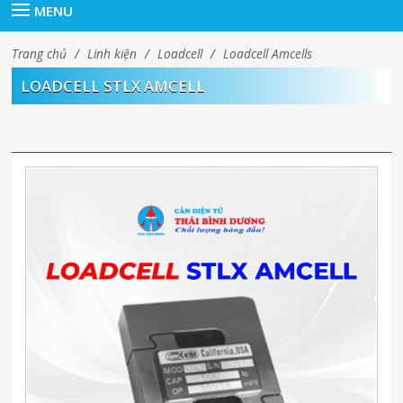
MENU
Trang chủ
/
Linh kiện
/
Loadcell
/
Loadcell Amcells
LOADCELL STLX AMCELL