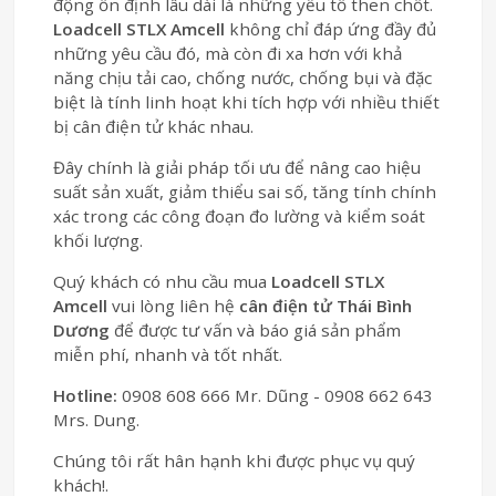
động ổn định lâu dài là những yếu tố then chốt.
Loadcell STLX Amcell
không chỉ đáp ứng đầy đủ
những yêu cầu đó, mà còn đi xa hơn với khả
năng chịu tải cao, chống nước, chống bụi và đặc
biệt là tính linh hoạt khi tích hợp với nhiều thiết
bị cân điện tử khác nhau.
Đây chính là giải pháp tối ưu để nâng cao hiệu
suất sản xuất, giảm thiểu sai số, tăng tính chính
xác trong các công đoạn đo lường và kiểm soát
khối lượng.
Quý khách có nhu cầu mua
Loadcell STLX
Amcell
vui lòng liên hệ
cân điện tử Thái Bình
Dương
để được tư vấn và báo giá sản phẩm
miễn phí, nhanh và tốt nhất.
Hotline:
0908 608 666 Mr. Dũng - 0908 662 643
Mrs. Dung.
Chúng tôi rất hân hạnh khi được phục vụ quý
khách!.