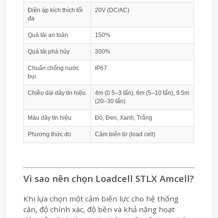
Điện áp kích thích tối
20V (DC/AC)
đa
Quá tải an toàn
150%
Quá tải phá hủy
300%
Chuẩn chống nước
IP67
bụi
Chiều dài dây tín hiệu
4m (0.5–3 tấn), 6m (5–10 tấn), 9.5m
(20–30 tấn)
Màu dây tín hiệu
Đỏ, Đen, Xanh, Trắng
Phương thức đo
Cảm biến từ (load cell)
Vì sao nên chọn Loadcell STLX Amcell?
Khi lựa chọn một cảm biến lực cho hệ thống
cân, độ chính xác, độ bền và khả năng hoạt