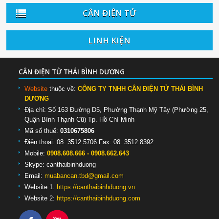
CÂN ĐIỆN TỬ
LINH KIỆN
CÂN ĐIỆN TỬ THÁI BÌNH DƯƠNG
Website
thuộc về:
CÔNG TY TNHH CÂN ĐIỆN TỬ THÁI BÌNH
DƯƠNG
Địa chỉ: Số 163 Đường D5, Phường Thạnh Mỹ Tây (Phường 25,
Quận Bình Thạnh Cũ) Tp. Hồ Chí Minh
Mã số thuế:
0310675806
Điện thoại: 08. 3512 5706 Fax: 08. 3512 8392
Mobile:
0908.608.666 - 0908.662.643
Skype:
canthaibinhduong
Email:
muabancan.tbd@gmail.com
Website 1:
https://canthaibinhduong.vn
Website 2:
https://canthaibinhduong.com