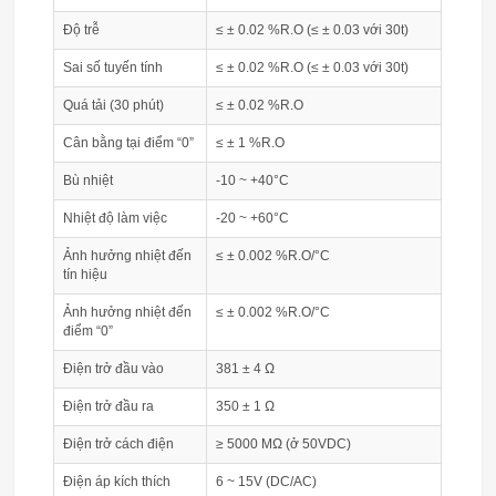
Độ trễ
≤ ± 0.02 %R.O (≤ ± 0.03 với 30t)
Sai số tuyến tính
≤ ± 0.02 %R.O (≤ ± 0.03 với 30t)
Quá tải (30 phút)
≤ ± 0.02 %R.O
Cân bằng tại điểm “0”
≤ ± 1 %R.O
Bù nhiệt
-10 ~ +40°C
Nhiệt độ làm việc
-20 ~ +60°C
Ảnh hưởng nhiệt đến
≤ ± 0.002 %R.O/°C
tín hiệu
Ảnh hưởng nhiệt đến
≤ ± 0.002 %R.O/°C
điểm “0”
Điện trở đầu vào
381 ± 4 Ω
Điện trở đầu ra
350 ± 1 Ω
Điện trở cách điện
≥ 5000 MΩ (ở 50VDC)
Điện áp kích thích
6 ~ 15V (DC/AC)