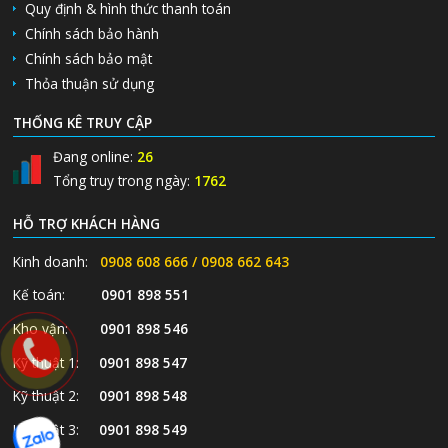
Quy định & hình thức thanh toán
Chính sách bảo hành
Chính sách bảo mật
Thỏa thuận sử dụng
THỐNG KÊ TRUY CẬP
Đang online:
26
Tổng truy trong ngày:
1762
HỖ TRỢ KHÁCH HÀNG
Kinh doanh:
0908 608 666 / 0908 662 643
Kế toán:
0901 898 551
Kho vận:
0901 898 546
Kỹ thuật 1:
0901 898 547
Kỹ thuật 2:
0901 898 548
Kỹ thuật 3:
0901 898 549