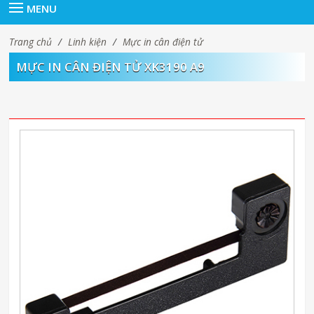
MENU
Trang chủ
/
Linh kiện
/
Mực in cân điện tử
MỰC IN CÂN ĐIỆN TỬ XK3190 A9