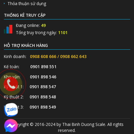
Thỏa thuận sử dụng
THỐNG KÊ TRUY CẬP
Đang online:
49
Tổng truy trong ngày:
1101
HỖ TRỢ KHÁCH HÀNG
Kinh doanh:
0908 608 666 / 0908 662 643
Kế toán:
0901 898 551
Kho vận:
0901 898 546
Kỹ thuật 1:
0901 898 547
Kỹ thuật 2:
0901 898 548
Kỹ thuật 3:
0901 898 549
Copyright © 2016-2024 by Thai Binh Duong Scale. All rights
reserved.