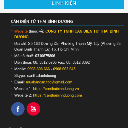
LINH KIỆN
CÂN ĐIỆN TỬ THÁI BÌNH DƯƠNG
Website
thuộc về:
CÔNG TY TNHH CÂN ĐIỆN TỬ THÁI BÌNH
DƯƠNG
Địa chỉ: Số 163 Đường D5, Phường Thạnh Mỹ Tây (Phường 25,
Quận Bình Thạnh Cũ) Tp. Hồ Chí Minh
Mã số thuế:
0310675806
Điện thoại: 08. 3512 5706 Fax: 08. 3512 8392
Mobile:
0908.608.666 - 0908.662.643
Skype:
canthaibinhduong
Email:
muabancan.tbd@gmail.com
Website 1:
https://canthaibinhduong.vn
Website 2:
https://canthaibinhduong.com