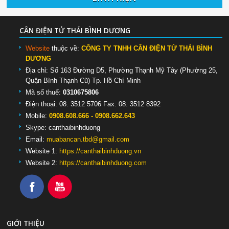
CÂN ĐIỆN TỬ THÁI BÌNH DƯƠNG
Website
thuộc về:
CÔNG TY TNHH CÂN ĐIỆN TỬ THÁI BÌNH
DƯƠNG
Địa chỉ: Số 163 Đường D5, Phường Thạnh Mỹ Tây (Phường 25,
Quận Bình Thạnh Cũ) Tp. Hồ Chí Minh
Mã số thuế:
0310675806
Điện thoại: 08. 3512 5706 Fax: 08. 3512 8392
Mobile:
0908.608.666 - 0908.662.643
Skype:
canthaibinhduong
Email:
muabancan.tbd@gmail.com
Website 1:
https://canthaibinhduong.vn
Website 2:
https://canthaibinhduong.com
GIỚI THIỆU