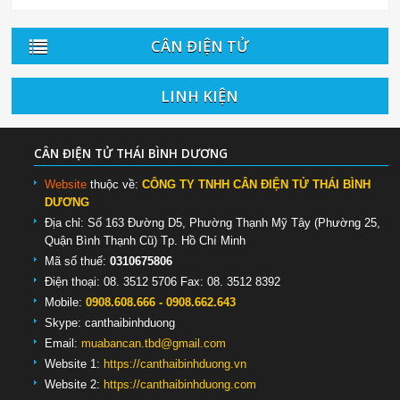
CÂN ĐIỆN TỬ
LINH KIỆN
CÂN ĐIỆN TỬ THÁI BÌNH DƯƠNG
Website
thuộc về:
CÔNG TY TNHH CÂN ĐIỆN TỬ THÁI BÌNH
DƯƠNG
Địa chỉ: Số 163 Đường D5, Phường Thạnh Mỹ Tây (Phường 25,
Quận Bình Thạnh Cũ) Tp. Hồ Chí Minh
Mã số thuế:
0310675806
Điện thoại: 08. 3512 5706 Fax: 08. 3512 8392
Mobile:
0908.608.666 - 0908.662.643
Skype:
canthaibinhduong
Email:
muabancan.tbd@gmail.com
Website 1:
https://canthaibinhduong.vn
Website 2:
https://canthaibinhduong.com