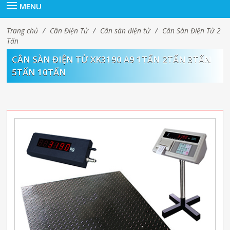
MENU
Trang chủ
/
Cân Điện Tử
/
Cân sàn điện tử
/
Cân Sàn Điện Tử 2
Tấn
CÂN SÀN ĐIỆN TỬ XK3190 A9 1TẤN 2TẤN 3TẤN
5TẤN 10TẤN