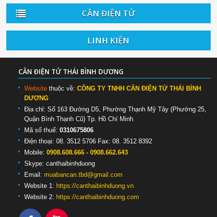
CÂN ĐIỆN TỬ
LINH KIỆN
CÂN ĐIỆN TỬ THÁI BÌNH DƯƠNG
Website
thuộc về:
CÔNG TY TNHH CÂN ĐIỆN TỬ THÁI BÌNH
DƯƠNG
Địa chỉ: Số 163 Đường D5, Phường Thạnh Mỹ Tây (Phường 25,
Quận Bình Thạnh Cũ) Tp. Hồ Chí Minh
Mã số thuế:
0310675806
Điện thoại: 08. 3512 5706 Fax: 08. 3512 8392
Mobile:
0908.608.666 - 0908.662.643
Skype:
canthaibinhduong
Email:
muabancan.tbd@gmail.com
Website 1:
https://canthaibinhduong.vn
Website 2:
https://canthaibinhduong.com