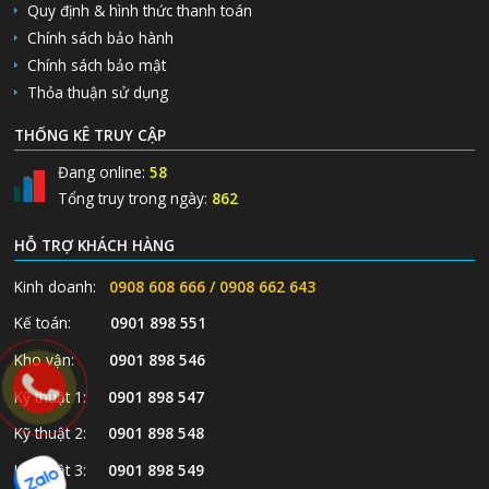
Quy định & hình thức thanh toán
Chính sách bảo hành
Chính sách bảo mật
Thỏa thuận sử dụng
THỐNG KÊ TRUY CẬP
Đang online:
58
Tổng truy trong ngày:
862
HỖ TRỢ KHÁCH HÀNG
Kinh doanh:
0908 608 666 / 0908 662 643
Kế toán:
0901 898 551
Kho vận:
0901 898 546
Kỹ thuật 1:
0901 898 547
Kỹ thuật 2:
0901 898 548
Kỹ thuật 3:
0901 898 549