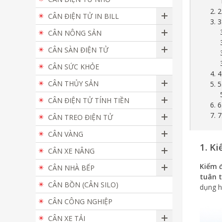
2. 
CÂN ĐIỆN TỬ IN BILL
3. 
CÂN NÔNG SẢN
CÂN SÀN ĐIỆN TỬ
CÂN SỨC KHỎE
4. 
CÂN THỦY SẢN
5. 
CÂN ĐIỆN TỬ TÍNH TIỀN
6. 
7. 7
CÂN TREO ĐIỆN TỬ
CÂN VÀNG
1. Ki
CÂN XE NÂNG
Kiểm đ
CÂN NHÀ BẾP
tuân t
CÂN BỒN (CÂN SILO)
dụng h
CÂN CÔNG NGHIỆP
CÂN XE TẢI