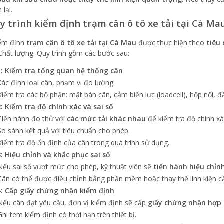
 lại.
uy trình kiểm định trạm cân ô tô xe tải tại Cà Ma
iểm định
trạm cân ô tô xe tải tại Cà Mau
được thực hiện theo
tiêu
Chất lượng. Quy trình gồm các bước sau:
: Kiểm tra tổng quan hệ thống cân
Xác định loại cân, phạm vi đo lường.
Kiểm tra các bộ phận: mặt bàn cân, cảm biến lực (loadcell), hộp nối, đ
: Kiểm tra độ chính xác và sai số
Tiến hành đo thử với
các mức tải khác nhau
để kiểm tra độ chính xá
So sánh kết quả với tiêu chuẩn cho phép.
Kiểm tra độ ổn định của cân trong quá trình sử dụng.
: Hiệu chỉnh và khắc phục sai số
Nếu sai số vượt mức cho phép, kỹ thuật viên sẽ
tiến hành hiệu chỉn
Cân có thể được điều chỉnh bằng phần mềm hoặc thay thế linh kiện cầ
: Cấp giấy chứng nhận kiểm định
Nếu cân đạt yêu cầu, đơn vị kiểm định sẽ cấp
giấy chứng nhận hợp
Ghi tem kiểm định có thời hạn trên thiết bị.