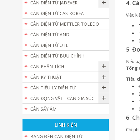
4. C
CÂN ĐIỆN TỬ JADEVER
CÂN ĐIỆN TỬ CAS-KOREA
Việc k
CÂN ĐIỆN TỬ METTLER TOLEDO
CÂN ĐIỆN TỬ AND
CÂN ĐIỆN TỬ UTE
5. Đ
CÂN ĐIỆN TỬ BƯU CHÍNH
Nếu bạ
CÂN PHÂN TÍCH
Tổng 
CÂN KỸ THUẬT
Tiêu c
CÂN TIỂU LY ĐIỆN TỬ
CÂN ĐỘNG VẬT - CÂN GIA SÚC
CÂN SẤY ẨM
6. C
LINH KIỆN
Chi ph
BẢNG ĐÈN CÂN ĐIỆN TỬ