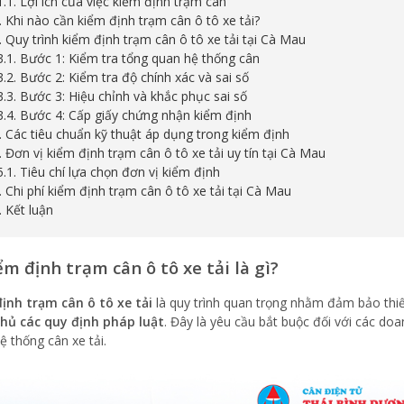
1.1. Lợi ích của việc kiểm định trạm cân
2. Khi nào cần kiểm định trạm cân ô tô xe tải?
3. Quy trình kiểm định trạm cân ô tô xe tải tại Cà Mau
3.1. Bước 1: Kiểm tra tổng quan hệ thống cân
3.2. Bước 2: Kiểm tra độ chính xác và sai số
3.3. Bước 3: Hiệu chỉnh và khắc phục sai số
3.4. Bước 4: Cấp giấy chứng nhận kiểm định
4. Các tiêu chuẩn kỹ thuật áp dụng trong kiểm định
5. Đơn vị kiểm định trạm cân ô tô xe tải uy tín tại Cà Mau
5.1. Tiêu chí lựa chọn đơn vị kiểm định
6. Chi phí kiểm định trạm cân ô tô xe tải tại Cà Mau
. Kết luận
ểm định trạm cân ô tô xe tải là gì?
ịnh trạm cân ô tô xe tải
là quy trình quan trọng nhằm đảm bảo thi
hủ các quy định pháp luật
. Đây là yêu cầu bắt buộc đối với các do
ệ thống cân xe tải.