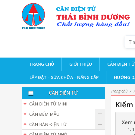
TRANG CHỦ
GIỚI THIỆU
CÂN ĐIỆN TỬ
LẮP ĐẶT - SỬA CHỮA - NÂNG CẤP
HƯỚNG D
Trang chủ
/
CÂN ĐIỆN TỬ
Kiểm 
CÂN ĐIỆN TỬ MINI
CÂN ĐẾM MẪU
Xem 
CÂN BÀN ĐIỆN TỬ
1. 
CÂN ĐIỆN TỬ NHỎ