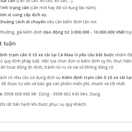
Loại cân
(cân 30 tấn, 60 tấn, 80 tấn,…).
Tình trạng cân
(cân mới hay đã sử dụng lâu năm).
Đơn vị cung cấp dịch vụ
.
Khoảng cách di chuyển
nếu cần kiểm định tận nơi.
thường, giá kiểm định
dao động từ 3.000.000 - 10.000.000 VNĐ
tùy
t luận
ịnh trạm cân ô tô xe tải tại Cà Mau
là
yêu cầu bắt buộc
nhằm đảm
ủ quy định pháp luật. Việc lựa chọn đơn vị kiểm định uy tín, thực hiệ
cân hoạt động ổn định, tránh rủi ro và sai số không đáng có.
ách có nhu cầu sử dụng dịch vụ
Kiểm định trạm cân ô tô xe tải tạ
để được tư vấn và báo giá sản phẩm miễn phí, nhanh và tốt nhất.
e:
0908 608 666 Mr. Dũng - 0908 662 643 Mrs. Dung.
tôi rất hân hạnh khi được phục vụ quý khách!.