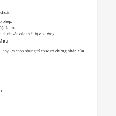
 chuẩn:
o phép.
Việt Nam.
 chính xác của thiết bị đo lường.
 Mau
u
, hãy lựa chọn những tổ chức có
chứng nhận của
n.