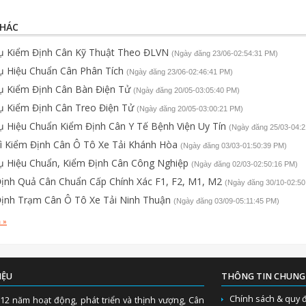
KHÁC
ụ Kiểm Định Cân Kỹ Thuật Theo ĐLVN
(Ngày đăng 23/06-02:54:31 PM)
ụ Hiệu Chuẩn Cân Phân Tích
(Ngày đăng 23/06-02:46:41 PM)
ụ Kiểm Định Cân Bàn Điện Tử
(Ngày đăng 20/05-03:05:40 PM)
ụ Kiểm Định Cân Treo Điện Tử
(Ngày đăng 20/05-03:00:21 PM)
ụ Hiệu Chuẩn Kiểm Định Cân Y Tế Bệnh Viện Uy Tín
(Ngày đăng 25/03-04:2
ì Kiểm Định Cân Ô Tô Xe Tải Khánh Hòa
(Ngày đăng 03/03-01:50:39 PM)
ụ Hiệu Chuẩn, Kiểm Định Cân Công Nghiệp
(Ngày đăng 02/03-02:50:16 PM)
ịnh Quả Cân Chuẩn Cấp Chính Xác F1, F2, M1, M2
(Ngày đăng 30/10-02:50
ịnh Trạm Cân Ô Tô Xe Tải Ninh Thuận
(Ngày đăng 03/09-05:11:45 PM)
 »
IỆU
THÔNG TIN CHUNG
Chính sách & quy 
12 năm hoạt động, phát triển và thịnh vượng, Cân