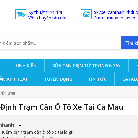
Kỹ thuật trọn đời
Skype: canthaibinhdu
Vận chuyển tận nơi
Email: muabancan.tb
Tìm k
LINH KIỆN
SỬA CÂN ĐIỆN TỬ TRONG NGÀY
ẪN KỸ THUẬT
TUYỂN DỤNG
TIN TỨC
CATAL
Kiểm định
Định Trạm Cân Ô Tô Xe Tải Cà Mau
nhanh
1. Kiểm định trạm cân ô tô xe tải là gì?