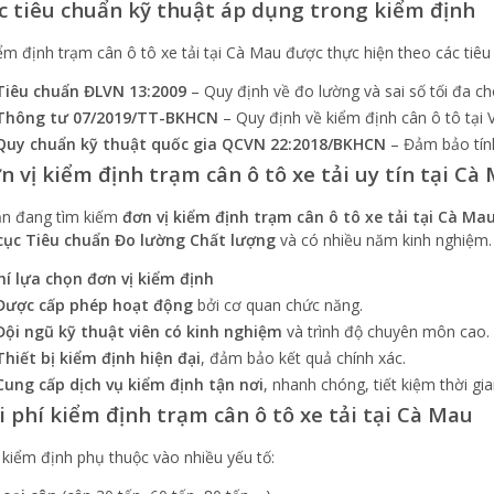
ác tiêu chuẩn kỹ thuật áp dụng trong kiểm định
iểm định trạm cân ô tô xe tải tại Cà Mau được thực hiện theo các tiêu
Tiêu chuẩn ĐLVN 13:2009
– Quy định về đo lường và sai số tối đa ch
Thông tư 07/2019/TT-BKHCN
– Quy định về kiểm định cân ô tô tại 
Quy chuẩn kỹ thuật quốc gia QCVN 22:2018/BKHCN
– Đảm bảo tính
ơn vị kiểm định trạm cân ô tô xe tải uy tín tại Cà
n đang tìm kiếm
đơn vị kiểm định trạm cân ô tô xe tải tại Cà Ma
cục Tiêu chuẩn Đo lường Chất lượng
và có nhiều năm kinh nghiệm.
hí lựa chọn đơn vị kiểm định
Được cấp phép hoạt động
bởi cơ quan chức năng.
Đội ngũ kỹ thuật viên có kinh nghiệm
và trình độ chuyên môn cao.
Thiết bị kiểm định hiện đại
, đảm bảo kết quả chính xác.
Cung cấp dịch vụ kiểm định tận nơi
, nhanh chóng, tiết kiệm thời gia
hi phí kiểm định trạm cân ô tô xe tải tại Cà Mau
í kiểm định phụ thuộc vào nhiều yếu tố: