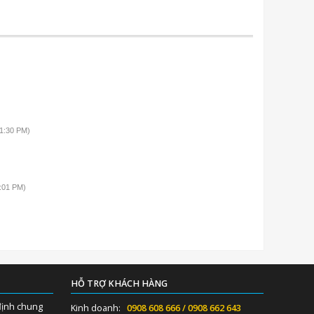
1:30 PM)
:01 PM)
HỖ TRỢ KHÁCH HÀNG
định chung
Kinh doanh:
0908 608 666 / 0908 662 643