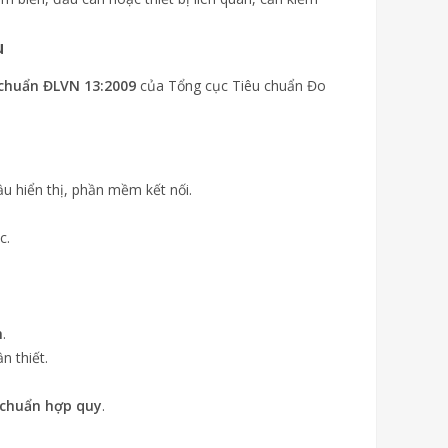
u
 chuẩn ĐLVN 13:2009
của Tổng cục Tiêu chuẩn Đo
ầu hiển thị, phần mềm kết nối.
c.
h
.
n thiết.
 chuẩn hợp quy
.