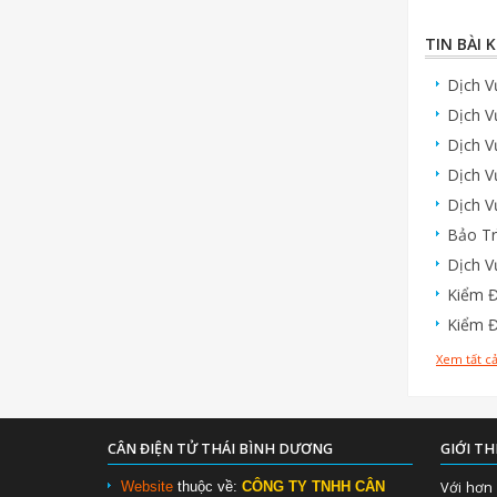
TIN BÀI 
Dịch V
Dịch V
Dịch V
Dịch V
Dịch V
Bảo Tr
Dịch V
Kiểm Đ
Kiểm Đ
Xem tất cả
CÂN ĐIỆN TỬ THÁI BÌNH DƯƠNG
GIỚI TH
Website
thuộc về:
CÔNG TY TNHH CÂN
Với hơn 