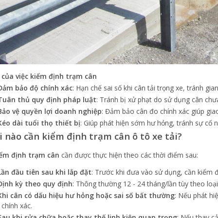
h của việc kiểm định trạm cân
Đảm bảo độ chính xác
: Hạn chế sai số khi cân tải trọng xe, tránh gian
Tuân thủ quy định pháp luật
: Tránh bị xử phạt do sử dụng cân chư
Bảo vệ quyền lợi doanh nghiệp
: Đảm bảo cân đo chính xác giúp gia
Kéo dài tuổi thọ thiết bị
: Giúp phát hiện sớm hư hỏng, tránh sự cố 
hi nào cần kiểm định trạm cân ô tô xe tải?
iểm định trạm cân
cần được thực hiện theo các thời điểm sau:
Lần đầu tiên sau khi lắp đặt
: Trước khi đưa vào sử dụng, cần kiểm đ
Định kỳ theo quy định
: Thông thường 12 - 24 tháng/lần tùy theo loại
Khi cân có dấu hiệu hư hỏng hoặc sai số bất thường
: Nếu phát hi
 chính xác.
Sau khi sửa chữa hoặc thay thế linh kiện quan trọng
: Nếu thay c