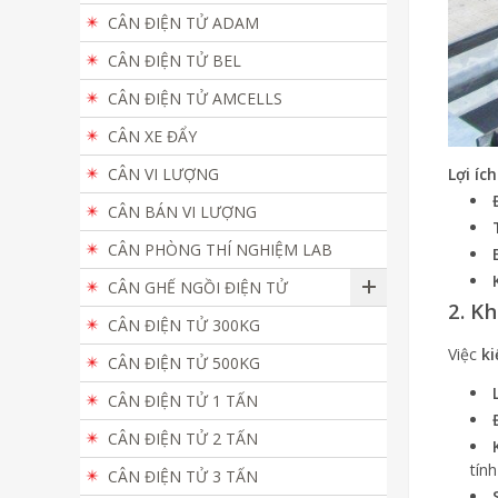
CÂN ĐIỆN TỬ ADAM
CÂN ĐIỆN TỬ BEL
CÂN ĐIỆN TỬ AMCELLS
CÂN XE ĐẨY
Lợi íc
CÂN VI LƯỢNG
CÂN BÁN VI LƯỢNG
CÂN PHÒNG THÍ NGHIỆM LAB
CÂN GHẾ NGỒI ĐIỆN TỬ
2. K
CÂN ĐIỆN TỬ 300KG
Việc
k
CÂN ĐIỆN TỬ 500KG
CÂN ĐIỆN TỬ 1 TẤN
CÂN ĐIỆN TỬ 2 TẤN
tính
CÂN ĐIỆN TỬ 3 TẤN