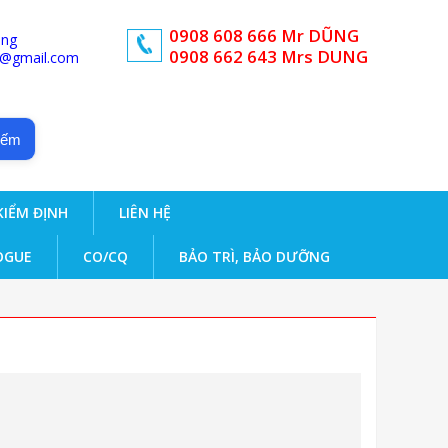
0908 608 666 Mr DŨNG
ong
0908 662 643 Mrs DUNG
d@gmail.com
iếm
KIỂM ĐỊNH
LIÊN HỆ
OGUE
CO/CQ
BẢO TRÌ, BẢO DƯỠNG