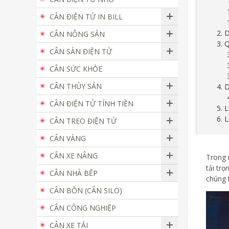
CÂN ĐIỆN TỬ IN BILL
2. 
CÂN NÔNG SẢN
3. 
CÂN SÀN ĐIỆN TỬ
CÂN SỨC KHỎE
CÂN THỦY SẢN
4. 
CÂN ĐIỆN TỬ TÍNH TIỀN
5. 
6. 
CÂN TREO ĐIỆN TỬ
CÂN VÀNG
CÂN XE NÂNG
Trong 
tải trọ
CÂN NHÀ BẾP
chúng 
CÂN BỒN (CÂN SILO)
CÂN CÔNG NGHIỆP
CÂN XE TẢI