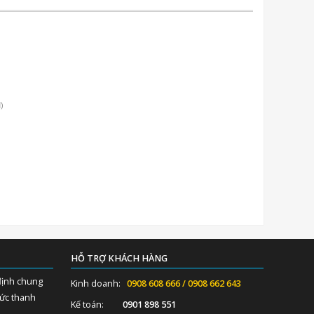
)
HỖ TRỢ KHÁCH HÀNG
định chung
Kinh doanh:
0908 608 666 / 0908 662 643
hức thanh
Kế toán:
0901 898 551