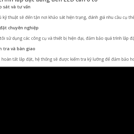
o sát và tư vấn
ũ kỹ thuật sẽ đến tận nơi khảo sát hiện trạng, đánh giá nhu cầu cụ t
 đặt chuyên nghiệp
tôi sử dụng các công cụ và thiết bị hiện đại, đảm bảo quá trình lắp đ
m tra và bàn giao
i hoàn tất lắp đặt, hệ thống sẽ được kiểm tra kỹ lưỡng để đảm bảo h