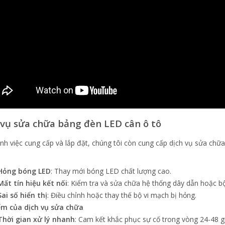
 vụ sửa chữa bảng đèn LED cân ô tô
nh việc cung cấp và lắp đặt, chúng tôi còn cung cấp dịch vụ sửa chữ
Hỏng bóng LED
: Thay mới bóng LED chất lượng cao.
Mất tín hiệu kết nối
: Kiểm tra và sửa chữa hệ thống dây dẫn hoặc bộ 
Sai số hiển thị
: Điều chỉnh hoặc thay thế bộ vi mạch bị hỏng.
ểm của dịch vụ sửa chữa
Thời gian xử lý nhanh
: Cam kết khắc phục sự cố trong vòng 24-48 g