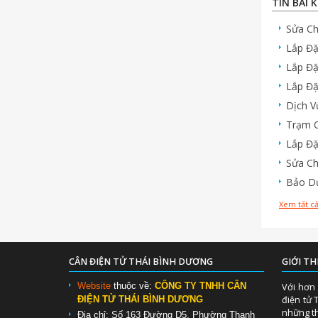
TIN BÀI 
Sửa Ch
Lắp Đặ
Lắp Đặ
Lắp Đặ
Dịch V
Trạm C
Lắp Đặ
Sửa Ch
Bảo Dư
Xem tất cả
CÂN ĐIỆN TỬ THÁI BÌNH DƯƠNG
GIỚI TH
Website
thuộc về:
CÔNG TY TNHH CÂN
Với hơn 
điện tử 
ĐIỆN TỬ THÁI BÌNH DƯƠNG
những th
Địa chỉ: Số 163 Đường D5, Phường Thạnh