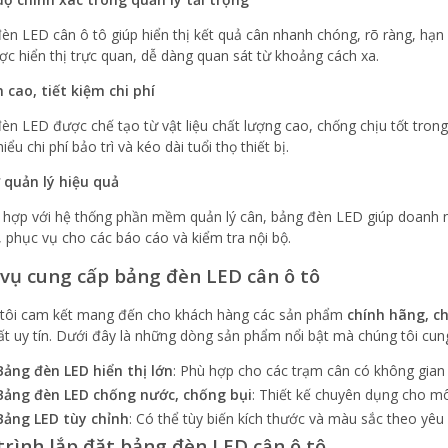
èn LED cân ô tô giúp hiển thị kết quả cân nhanh chóng, rõ ràng, hạn 
ược hiển thị trực quan, dễ dàng quan sát từ khoảng cách xa.
 cao, tiết kiệm chi phí
èn LED được chế tạo từ vật liệu chất lượng cao, chống chịu tốt trong
iểu chi phí bảo trì và kéo dài tuổi thọ thiết bị.
 quản lý hiệu quả
t hợp với hệ thống phần mềm quản lý cân, bảng đèn LED giúp doanh ng
t, phục vụ cho các báo cáo và kiểm tra nội bộ.
 vụ cung cấp bảng đèn LED cân ô tô
tôi cam kết mang đến cho khách hàng các sản phẩm
chính hãng, c
ất uy tín. Dưới đây là những dòng sản phẩm nổi bật mà chúng tôi cun
Bảng đèn LED hiển thị lớn
: Phù hợp cho các trạm cân có không gian 
Bảng đèn LED chống nước, chống bụi
: Thiết kế chuyên dụng cho môi
Bảng LED tùy chỉnh
: Có thể tùy biến kích thước và màu sắc theo yêu
trình lắp đặt bảng đèn LED cân ô tô