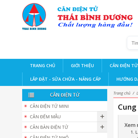
TRANG CHỦ
GIỚI THIỆU
CÂN ĐIỆN TỬ
LẮP ĐẶT - SỬA CHỮA - NÂNG CẤP
HƯỚNG D
Trang chủ
/
CÂN ĐIỆN TỬ
Cung 
CÂN ĐIỆN TỬ MINI
CÂN ĐẾM MẪU
Xem 
CÂN BÀN ĐIỆN TỬ
1. 
CÂN ĐIỆN TỬ NHỎ