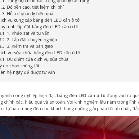
1.1. Tăng độ chính xác trong quản lý tải trọng
1.2. Độ bền cao, tiết kiệm chi phí
1.3. Hỗ trợ quản lý hiệu quả
Dịch vụ cung cấp bảng đèn LED cân ô tô
Quy trình lắp đặt bảng đèn LED cân ô tô
3.1. 1. Khảo sát và tư vấn
3.2. 2. Lắp đặt chuyên nghiệp
3.3. 3. Kiểm tra và bàn giao
Dịch vụ sửa chữa bảng đèn LED cân ô tô
4.1. Ưu điểm của dịch vụ sửa chữa
Lý do chọn chúng tôi
Liên hệ ngay để được tư vấn
ngành công nghiệp hiện đại,
bảng đèn LED cân ô tô
đóng vai trò qua
ng chính xác, hiệu quả và an toàn. Với kinh nghiệm lâu năm trong lĩnh 
tôi tự hào mang đến cho khách hàng những giải pháp tối ưu nhất, đ