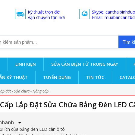
Kỹ thuật trọn đời
Skype: canthaibinhdu
Vận chuyển tận nơi
Email: muabancan.tb
Tìm k
LINH KIỆN
SỬA CÂN ĐIỆN TỬ TRONG NGÀY
ẪN KỸ THUẬT
TUYỂN DỤNG
TIN TỨC
CATAL
Lắp đặt - Sửa chữa - Nâng cấp
Cấp Lắp Đặt Sửa Chữa Bảng Đèn LED C
nhanh
Lợi ích của bảng đèn LED cân ô tô