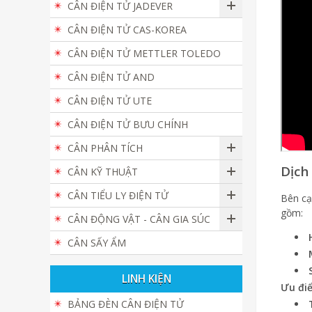
CÂN ĐIỆN TỬ JADEVER
CÂN ĐIỆN TỬ CAS-KOREA
CÂN ĐIỆN TỬ METTLER TOLEDO
CÂN ĐIỆN TỬ AND
CÂN ĐIỆN TỬ UTE
CÂN ĐIỆN TỬ BƯU CHÍNH
CÂN PHÂN TÍCH
Dịch
CÂN KỸ THUẬT
CÂN TIỂU LY ĐIỆN TỬ
Bên cạ
gồm:
CÂN ĐỘNG VẬT - CÂN GIA SÚC
CÂN SẤY ẨM
LINH KIỆN
Ưu đi
BẢNG ĐÈN CÂN ĐIỆN TỬ