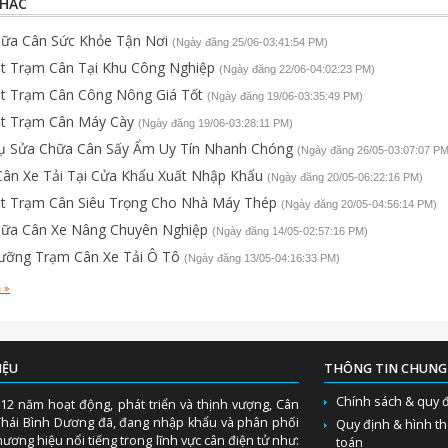
KHÁC
ữa Cân Sức Khỏe Tận Nơi
(Ngày đăng 25/06-03:41:54 PM)
t Trạm Cân Tại Khu Công Nghiệp
(Ngày đăng 22/06-04:02:23 PM)
t Trạm Cân Công Nông Giá Tốt
(Ngày đăng 19/06-03:35:49 PM)
t Trạm Cân Máy Cày
(Ngày đăng 19/06-03:28:11 PM)
ụ Sửa Chữa Cân Sấy Ẩm Uy Tín Nhanh Chóng
(Ngày đăng 26/05-03:07:07 PM
ân Xe Tải Tại Cửa Khẩu Xuất Nhập Khẩu
(Ngày đăng 20/05-06:22:16 PM)
t Trạm Cân Siêu Trọng Cho Nhà Máy Thép
(Ngày đăng 20/05-04:56:14 PM)
ữa Cân Xe Nâng Chuyên Nghiệp
(Ngày đăng 14/05-02:57:16 PM)
ỡng Trạm Cân Xe Tải Ô Tô
(Ngày đăng 13/05-04:16:33 PM)
 »
IỆU
THÔNG TIN CHUNG
Chính sách & quy 
12 năm hoạt động, phát triển và thịnh vượng, Cân
Thái Bình Dương đã, đang nhập khẩu và phân phối
Quy định & hình t
ương hiệu nổi tiếng trong lĩnh vực cân điện tử như:
toán