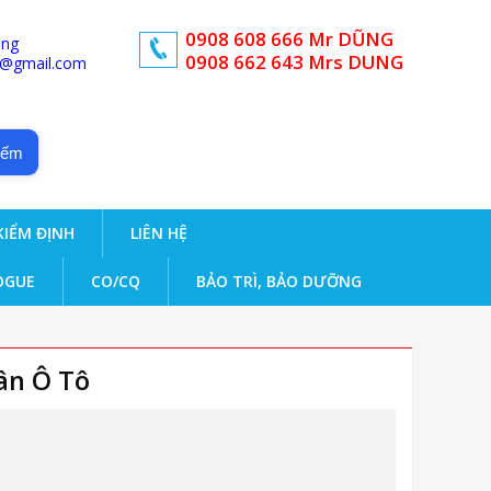
0908 608 666 Mr DŨNG
ong
0908 662 643 Mrs DUNG
d@gmail.com
iếm
KIỂM ĐỊNH
LIÊN HỆ
OGUE
CO/CQ
BẢO TRÌ, BẢO DƯỠNG
ân Ô Tô