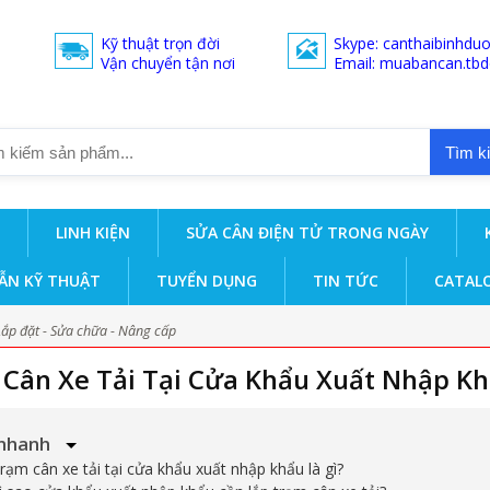
Kỹ thuật trọn đời
Skype: canthaibinhdu
Vận chuyển tận nơi
Email: muabancan.tb
Tìm k
LINH KIỆN
SỬA CÂN ĐIỆN TỬ TRONG NGÀY
ẪN KỸ THUẬT
TUYỂN DỤNG
TIN TỨC
CATAL
Lắp đặt - Sửa chữa - Nâng cấp
Cân Xe Tải Tại Cửa Khẩu Xuất Nhập K
nhanh
Trạm cân xe tải tại cửa khẩu xuất nhập khẩu là gì?