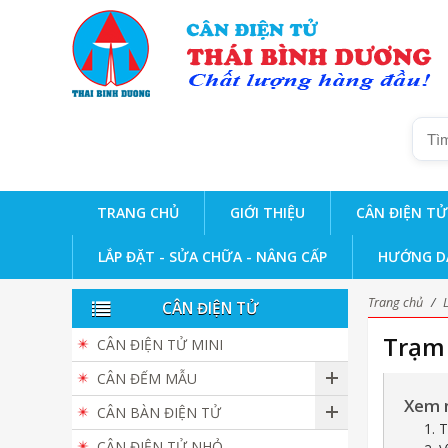
TRANG CHỦ
GIỚI THIỆU
CÂN ĐIỆN TỬ
LẮP ĐẶT - SỬA CHỮA - NÂNG CẤP
HƯỚNG D
Trang chủ
/
CÂN ĐIỆN TỬ
Trạm 
CÂN ĐIỆN TỬ MINI
CÂN ĐẾM MẪU
Xem 
CÂN BÀN ĐIỆN TỬ
1. 
CÂN ĐIỆN TỬ NHỎ