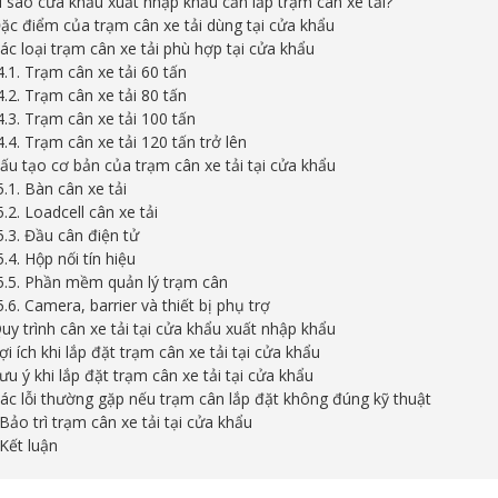
Vì sao cửa khẩu xuất nhập khẩu cần lắp trạm cân xe tải?
Đặc điểm của trạm cân xe tải dùng tại cửa khẩu
Các loại trạm cân xe tải phù hợp tại cửa khẩu
4.1. Trạm cân xe tải 60 tấn
4.2. Trạm cân xe tải 80 tấn
4.3. Trạm cân xe tải 100 tấn
4.4. Trạm cân xe tải 120 tấn trở lên
Cấu tạo cơ bản của trạm cân xe tải tại cửa khẩu
5.1. Bàn cân xe tải
5.2. Loadcell cân xe tải
5.3. Đầu cân điện tử
5.4. Hộp nối tín hiệu
5.5. Phần mềm quản lý trạm cân
5.6. Camera, barrier và thiết bị phụ trợ
Quy trình cân xe tải tại cửa khẩu xuất nhập khẩu
Lợi ích khi lắp đặt trạm cân xe tải tại cửa khẩu
Lưu ý khi lắp đặt trạm cân xe tải tại cửa khẩu
Các lỗi thường gặp nếu trạm cân lắp đặt không đúng kỹ thuật
 Bảo trì trạm cân xe tải tại cửa khẩu
 Kết luận