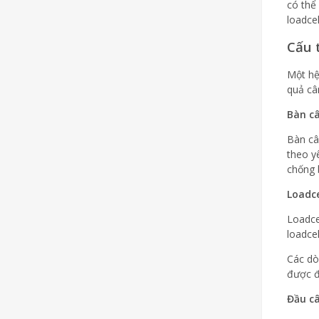
có thể
loadce
Cấu 
Một h
quả câ
Bàn câ
Bàn câ
theo y
chống 
Loadce
Loadce
loadcel
Các dò
được đ
Đầu câ