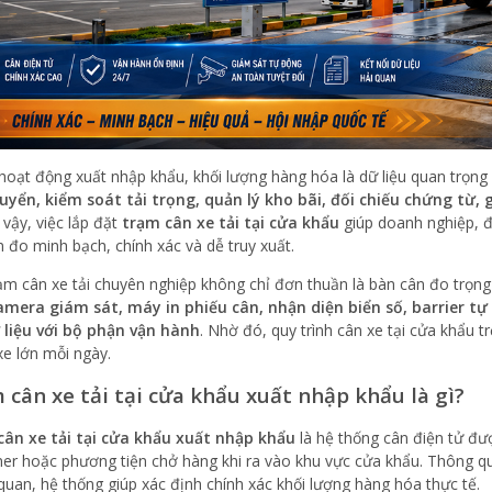
hoạt động xuất nhập khẩu, khối lượng hàng hóa là dữ liệu quan trọng 
uyển, kiểm soát tải trọng, quản lý kho bãi, đối chiếu chứng từ
ì vậy, việc lắp đặt
trạm cân xe tải tại cửa khẩu
giúp doanh nghiệp, đơ
n đo minh bạch, chính xác và dễ truy xuất.
ạm cân xe tải chuyên nghiệp không chỉ đơn thuần là bàn cân đo trọng
amera giám sát, máy in phiếu cân, nhận diện biển số, barrier tự
 liệu với bộ phận vận hành
. Nhờ đó, quy trình cân xe tại cửa khẩu 
xe lớn mỗi ngày.
 cân xe tải tại cửa khẩu xuất nhập khẩu là gì?
ân xe tải tại cửa khẩu xuất nhập khẩu
là hệ thống cân điện tử đượ
ner hoặc phương tiện chở hàng khi ra vào khu vực cửa khẩu. Thông qua
quan, hệ thống giúp xác định chính xác khối lượng hàng hóa thực tế.