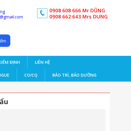
0908 608 666 Mr DŨNG
ong
0908 662 643 Mrs DUNG
d@gmail.com
iếm
KIỂM ĐỊNH
LIÊN HỆ
OGUE
CO/CQ
BẢO TRÌ, BẢO DƯỠNG
hẩu