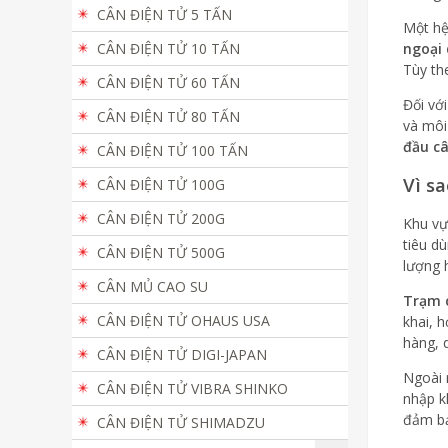
CÂN ĐIỆN TỬ 5 TẤN
Một hệ
CÂN ĐIỆN TỬ 10 TẤN
ngoại 
Tùy th
CÂN ĐIỆN TỬ 60 TẤN
Đối vớ
CÂN ĐIỆN TỬ 80 TẤN
và môi
đầu câ
CÂN ĐIỆN TỬ 100 TẤN
Vì s
CÂN ĐIỆN TỬ 100G
CÂN ĐIỆN TỬ 200G
Khu vự
tiêu d
CÂN ĐIỆN TỬ 500G
lượng 
CÂN MỦ CAO SU
Trạm c
CÂN ĐIỆN TỬ OHAUS USA
khai, 
hàng, 
CÂN ĐIỆN TỬ DIGI-JAPAN
Ngoài 
CÂN ĐIỆN TỬ VIBRA SHINKO
nhập k
đảm bả
CÂN ĐIỆN TỬ SHIMADZU