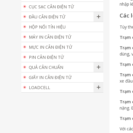
nhập k
CỤC SẠC CÂN ĐIỆN TỬ
Các 
ĐẦU CÂN ĐIỆN TỬ
HỘP NỐI TÍN HIỆU
Tùy th
MÁY IN CÂN ĐIỆN TỬ
Trạm c
MỰC IN CÂN ĐIỆN TỬ
Trạm c
dùng, v
PIN CÂN ĐIỆN TỬ
Trạm c
QUẢ CÂN CHUẨN
Trạm c
GIẤY IN CÂN ĐIỆN TỬ
xe đầu
LOADCELL
Trạm c
Trạm c
nặng. 
Trạm c
Với cá