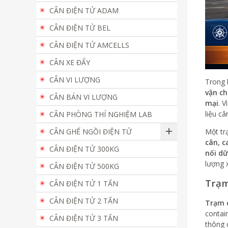
CÂN ĐIỆN TỬ ADAM
CÂN ĐIỆN TỬ BEL
CÂN ĐIỆN TỬ AMCELLS
CÂN XE ĐẨY
CÂN VI LƯỢNG
Trong 
vận ch
CÂN BÁN VI LƯỢNG
mại
. V
liệu câ
CÂN PHÒNG THÍ NGHIỆM LAB
CÂN GHẾ NGỒI ĐIỆN TỬ
Một tr
cân, c
CÂN ĐIỆN TỬ 300KG
nối dữ
lượng 
CÂN ĐIỆN TỬ 500KG
Trạm
CÂN ĐIỆN TỬ 1 TẤN
CÂN ĐIỆN TỬ 2 TẤN
Trạm c
contai
CÂN ĐIỆN TỬ 3 TẤN
thông 