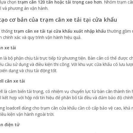
 lựa chọn
trạm cân 120 tấn hoặc tải trọng cao hơn
. Nhóm trạm cân
ll và phương án vận hành.
tạo cơ bản của trạm cân xe tải tại cửa khẩu
ệ thống
trạm cân xe tải tại cửa khẩu xuất nhập khẩu
thường gồm n
n chính xác và quy trình vận hành hiệu quả.
n xe tải
n là bộ phận chịu tải trực tiếp từ phương tiện. Bàn cân có thể được c
êu cầu sử dụng và điều kiện thi công. Với khu vực cửa khẩu có lưu lư
biến dạng và chịu tải động tốt.
ll cân xe tải
ll là cảm biến tải trọng, có nhiệm vụ chuyển lực từ bàn cân thành tín
l kết hợp với hộp nối tín hiệu để phân bố tải đều và đảm bảo độ chính 
ng loadcell dùng cho trạm cân cửa khẩu cần có cấp bảo vệ cao, khả 
iều kiện vận hành ngoài trời.
n điện tử