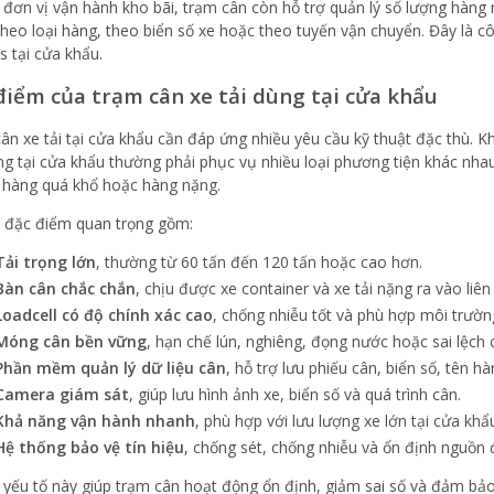
i đơn vị vận hành kho bãi, trạm cân còn hỗ trợ quản lý số lượng hàng
theo loại hàng, theo biển số xe hoặc theo tuyến vận chuyển. Đây là c
cs tại cửa khẩu.
điểm của trạm cân xe tải dùng tại cửa khẩu
ân xe tải tại cửa khẩu cần đáp ứng nhiều yêu cầu kỹ thuật đặc thù. 
ng tại cửa khẩu thường phải phục vụ nhiều loại phương tiện khác nhau, 
 hàng quá khổ hoặc hàng nặng.
 đặc điểm quan trọng gồm:
Tải trọng lớn
, thường từ 60 tấn đến 120 tấn hoặc cao hơn.
Bàn cân chắc chắn
, chịu được xe container và xe tải nặng ra vào liên 
Loadcell có độ chính xác cao
, chống nhiễu tốt và phù hợp môi trường
Móng cân bền vững
, hạn chế lún, nghiêng, đọng nước hoặc sai lệch c
Phần mềm quản lý dữ liệu cân
, hỗ trợ lưu phiếu cân, biển số, tên h
Camera giám sát
, giúp lưu hình ảnh xe, biển số và quá trình cân.
Khả năng vận hành nhanh
, phù hợp với lưu lượng xe lớn tại cửa khẩ
Hệ thống bảo vệ tín hiệu
, chống sét, chống nhiễu và ổn định nguồn 
yếu tố này giúp trạm cân hoạt động ổn định, giảm sai số và đảm bảo 