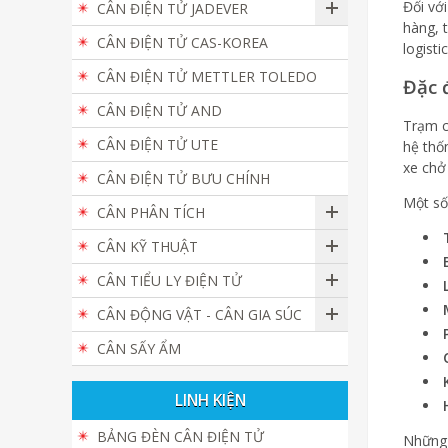
Đối vớ
CÂN ĐIỆN TỬ JADEVER
hàng, 
CÂN ĐIỆN TỬ CAS-KOREA
logisti
CÂN ĐIỆN TỬ METTLER TOLEDO
Đặc 
CÂN ĐIỆN TỬ AND
Trạm c
CÂN ĐIỆN TỬ UTE
hệ thố
xe chở
CÂN ĐIỆN TỬ BƯU CHÍNH
Một số
CÂN PHÂN TÍCH
CÂN KỸ THUẬT
CÂN TIỂU LY ĐIỆN TỬ
CÂN ĐỘNG VẬT - CÂN GIA SÚC
CÂN SẤY ẨM
LINH KIỆN
BẢNG ĐÈN CÂN ĐIỆN TỬ
Những 