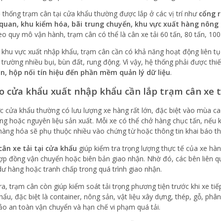
 thống trạm cân tại cửa khẩu thường được lắp ở các vị trí như
cổng r
quan, khu kiểm hóa, bãi trung chuyển, khu vực xuất hàng nông
eo quy mô vận hành, trạm cân có thể là cân xe tải 60 tấn, 80 tấn, 100 
i khu vực xuất nhập khẩu, trạm cân cần có khả năng hoạt động liên tục,
 trường nhiều bụi, bùn đất, rung động. Vì vậy, hệ thống phải được thi
n, hộp nối tín hiệu đến phần mềm quản lý dữ liệu
.
ao cửa khẩu xuất nhập khẩu cần lắp trạm cân xe t
c cửa khẩu thường có lưu lượng xe hàng rất lớn, đặc biệt vào mùa c
ùng hoặc nguyên liệu sản xuất. Mỗi xe có thể chở hàng chục tấn, nếu k
hàng hóa sẽ phụ thuộc nhiều vào chứng từ hoặc thông tin khai báo t
ân xe tải tại cửa khẩu
giúp kiểm tra trọng lượng thực tế của xe hàng
hợp đồng vận chuyển hoặc biên bản giao nhận. Nhờ đó, các bên liên qua
dư hàng hoặc tranh chấp trong quá trình giao nhận.
ra, trạm cân còn giúp kiểm soát tải trọng phương tiện trước khi xe ti
hẩu, đặc biệt là container, nông sản, vật liệu xây dựng, thép, gỗ, phâ
o an toàn vận chuyển và hạn chế vi phạm quá tải.