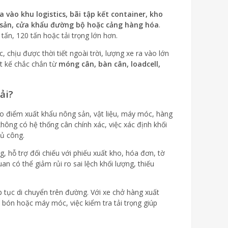
a vào khu logistics, bãi tập kết container, kho
 sản, cửa khẩu đường bộ hoặc cảng hàng hóa
.
tấn, 120 tấn hoặc tải trọng lớn hơn.
 chịu được thời tiết ngoài trời, lượng xe ra vào lớn
ết kế chắc chắn từ
móng cân, bàn cân, loadcell,
ải?
ao điểm xuất khẩu nông sản, vật liệu, máy móc, hàng
hông có hệ thống cân chính xác, việc xác định khối
hủ công.
, hỗ trợ đối chiếu với phiếu xuất kho, hóa đơn, tờ
n có thể giảm rủi ro sai lệch khối lượng, thiếu
ếp tục di chuyển trên đường. Với xe chở hàng xuất
n bón hoặc máy móc, việc kiểm tra tải trọng giúp