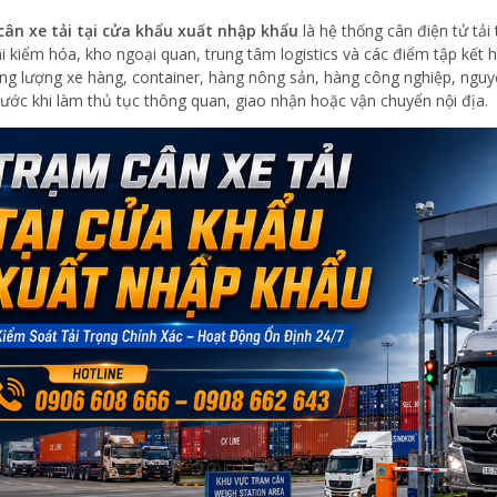
ân xe tải tại cửa khẩu xuất nhập khẩu
là hệ thống cân điện tử tải
ãi kiểm hóa, kho ngoại quan, trung tâm logistics và các điểm tập kết 
ọng lượng xe hàng, container, hàng nông sản, hàng công nghiệp, nguy
rước khi làm thủ tục thông quan, giao nhận hoặc vận chuyển nội địa.