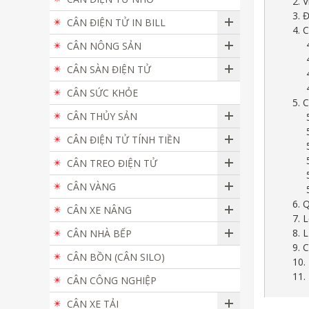
2. 
3. 
CÂN ĐIỆN TỬ IN BILL
4. 
CÂN NÔNG SẢN
CÂN SÀN ĐIỆN TỬ
CÂN SỨC KHỎE
5. 
CÂN THỦY SẢN
CÂN ĐIỆN TỬ TÍNH TIỀN
CÂN TREO ĐIỆN TỬ
CÂN VÀNG
6. 
CÂN XE NÂNG
7. 
8. 
CÂN NHÀ BẾP
9. 
CÂN BỒN (CÂN SILO)
10.
11.
CÂN CÔNG NGHIỆP
CÂN XE TẢI