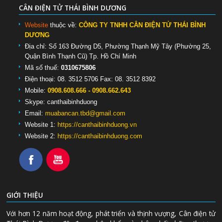
CÂN ĐIỆN TỬ THÁI BÌNH DƯƠNG
Website
thuộc về:
CÔNG TY TNHH CÂN ĐIỆN TỬ THÁI BÌNH
DƯƠNG
Địa chỉ: Số 163 Đường D5, Phường Thạnh Mỹ Tây (Phường 25,
Quận Bình Thạnh Cũ) Tp. Hồ Chí Minh
Mã số thuế:
0310675806
Điện thoại: 08. 3512 5706 Fax: 08. 3512 8392
Mobile:
0908.608.666 - 0908.662.643
Skype:
canthaibinhduong
Email:
muabancan.tbd@gmail.com
Website 1:
https://canthaibinhduong.vn
Website 2:
https://canthaibinhduong.com
GIỚI THIỆU
Với hơn 12 năm hoạt động, phát triển và thịnh vượng, Cân điện tử