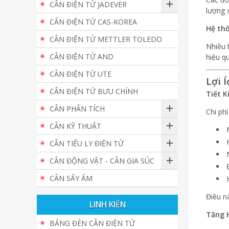
CÂN ĐIỆN TỬ JADEVER
lượng 
CÂN ĐIỆN TỬ CAS-KOREA
Hệ th
CÂN ĐIỆN TỬ METTLER TOLEDO
Nhiều 
CÂN ĐIỆN TỬ AND
hiệu q
CÂN ĐIỆN TỬ UTE
Lợi 
CÂN ĐIỆN TỬ BƯU CHÍNH
Tiết K
CÂN PHÂN TÍCH
Chi ph
CÂN KỸ THUẬT
CÂN TIỂU LY ĐIỆN TỬ
CÂN ĐỘNG VẬT - CÂN GIA SÚC
CÂN SẤY ẨM
Điều n
LINH KIỆN
Tăng 
BẢNG ĐÈN CÂN ĐIỆN TỬ