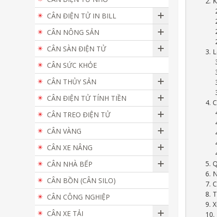
2. 
CÂN ĐIỆN TỬ IN BILL
CÂN NÔNG SẢN
CÂN SÀN ĐIỆN TỬ
3. 
CÂN SỨC KHỎE
CÂN THỦY SẢN
CÂN ĐIỆN TỬ TÍNH TIỀN
4. 
CÂN TREO ĐIỆN TỬ
CÂN VÀNG
CÂN XE NÂNG
5. 
CÂN NHÀ BẾP
6. 
CÂN BỒN (CÂN SILO)
7. 
8. 
CÂN CÔNG NGHIỆP
9. 
CÂN XE TẢI
10.