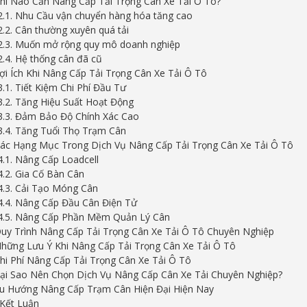
Khi Nào Cần Nâng Cấp Tải Trọng Cân Xe Tải Ô Tô?
2.1. Nhu Cầu vận chuyển hàng hóa tăng cao
2.2. Cân thường xuyên quá tải
2.3. Muốn mở rộng quy mô doanh nghiệp
2.4. Hệ thống cân đã cũ
Lợi Ích Khi Nâng Cấp Tải Trọng Cân Xe Tải Ô Tô
3.1. Tiết Kiệm Chi Phí Đầu Tư
3.2. Tăng Hiệu Suất Hoạt Động
3.3. Đảm Bảo Độ Chính Xác Cao
3.4. Tăng Tuổi Thọ Trạm Cân
Các Hạng Mục Trong Dịch Vụ Nâng Cấp Tải Trọng Cân Xe Tải Ô Tô
4.1. Nâng Cấp Loadcell
4.2. Gia Cố Bàn Cân
4.3. Cải Tạo Móng Cân
4.4. Nâng Cấp Đầu Cân Điện Tử
4.5. Nâng Cấp Phần Mềm Quản Lý Cân
Quy Trình Nâng Cấp Tải Trọng Cân Xe Tải Ô Tô Chuyên Nghiệp
Những Lưu Ý Khi Nâng Cấp Tải Trọng Cân Xe Tải Ô Tô
Chi Phí Nâng Cấp Tải Trọng Cân Xe Tải Ô Tô
Tại Sao Nên Chọn Dịch Vụ Nâng Cấp Cân Xe Tải Chuyên Nghiệp?
Xu Hướng Nâng Cấp Trạm Cân Hiện Đại Hiện Nay
 Kết Luận