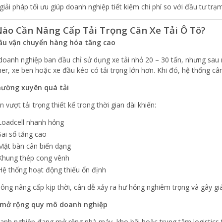
 giải pháp tối ưu giúp doanh nghiệp tiết kiệm chi phí so với đầu tư tr
Nào Cần Nâng Cấp Tải Trọng Cân Xe Tải Ô Tô?
ầu vận chuyển hàng hóa tăng cao
doanh nghiệp ban đầu chỉ sử dụng xe tải nhỏ 20 – 30 tấn, nhưng sau
ner, xe ben hoặc xe đầu kéo có tải trọng lớn hơn. Khi đó, hệ thống c
hường xuyên quá tải
n vượt tải trọng thiết kế trong thời gian dài khiến:
Loadcell nhanh hỏng
Sai số tăng cao
Mặt bàn cân biến dạng
Khung thép cong vênh
Hệ thống hoạt động thiếu ổn định
ông nâng cấp kịp thời, cân dễ xảy ra hư hỏng nghiêm trọng và gây g
mở rộng quy mô doanh nghiệp
anh nghiệp đang mở rộng nhà máy, kho bãi hoặc trung tâm logistics 