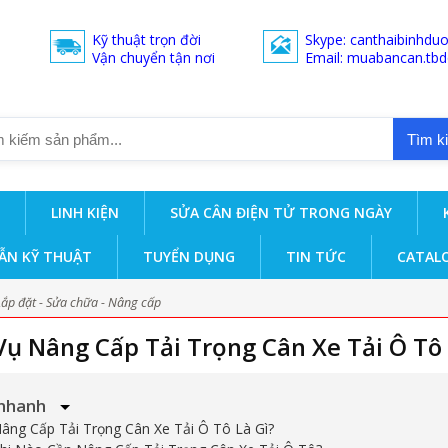
Kỹ thuật trọn đời
Skype: canthaibinhdu
Vận chuyển tận nơi
Email: muabancan.tb
Tìm k
LINH KIỆN
SỬA CÂN ĐIỆN TỬ TRONG NGÀY
ẪN KỸ THUẬT
TUYỂN DỤNG
TIN TỨC
CATAL
Lắp đặt - Sửa chữa - Nâng cấp
Vụ Nâng Cấp Tải Trọng Cân Xe Tải Ô Tô
nhanh
Nâng Cấp Tải Trọng Cân Xe Tải Ô Tô Là Gì?