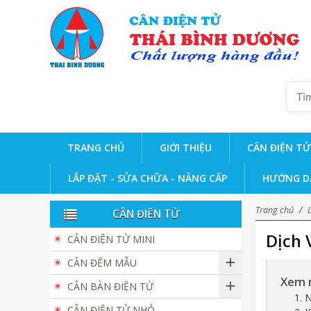
TRANG CHỦ
GIỚI THIỆU
CÂN ĐIỆN TỬ
LẮP ĐẶT - SỬA CHỮA - NÂNG CẤP
HƯỚNG D
Trang chủ
/
CÂN ĐIỆN TỬ
Dịch 
CÂN ĐIỆN TỬ MINI
CÂN ĐẾM MẪU
Xem 
CÂN BÀN ĐIỆN TỬ
1. 
CÂN ĐIỆN TỬ NHỎ