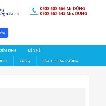
0908 608 666 Mr DŨNG
ong
0908 662 643 Mrs DUNG
d@gmail.com
iếm
KIỂM ĐỊNH
LIÊN HỆ
OGUE
CO/CQ
BẢO TRÌ, BẢO DƯỠNG