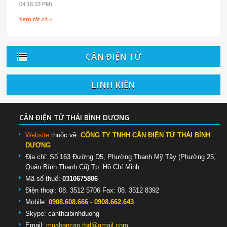
04:16:33 PM)
Xem tất cả »
CÂN ĐIỆN TỬ
LINH KIỆN
CÂN ĐIỆN TỬ THÁI BÌNH DƯƠNG
Website
thuộc về:
CÔNG TY TNHH CÂN ĐIỆN TỬ THÁI BÌNH
DƯƠNG
Địa chỉ: Số 163 Đường D5, Phường Thạnh Mỹ Tây (Phường 25,
Quận Bình Thạnh Cũ) Tp. Hồ Chí Minh
Mã số thuế:
0310675806
Điện thoại: 08. 3512 5706 Fax: 08. 3512 8392
Mobile:
0908.608.666 - 0908.662.643
Skype:
canthaibinhduong
Email:
muabancan.tbd@gmail.com