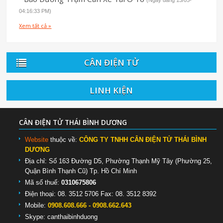
04:16:33 PM)
Xem tất cả »
CÂN ĐIỆN TỬ
LINH KIỆN
CÂN ĐIỆN TỬ THÁI BÌNH DƯƠNG
Website
thuộc về:
CÔNG TY TNHH CÂN ĐIỆN TỬ THÁI BÌNH
DƯƠNG
Địa chỉ: Số 163 Đường D5, Phường Thạnh Mỹ Tây (Phường 25,
Quận Bình Thạnh Cũ) Tp. Hồ Chí Minh
Mã số thuế:
0310675806
Điện thoại: 08. 3512 5706 Fax: 08. 3512 8392
Mobile:
0908.608.666 - 0908.662.643
Skype:
canthaibinhduong