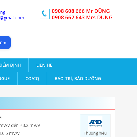
0908 608 666 Mr DŨNG
ong
0908 662 643 Mrs DUNG
d@gmail.com
iếm
KIỂM ĐỊNH
LIÊN HỆ
OGUE
CO/CQ
BẢO TRÌ, BẢO DƯỠNG
/I
 mV/V đến +3.2 mV/V
 ±0.5 mV/V
Thương hiệu