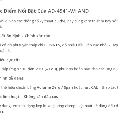
ặc Điểm Nổi Bật Của AD-4541-V/I AND
khi đi vào các thông số kỹ thuật cụ thể, hãy cùng xem thiết bị này 
i:
uất ổn định – Chính xác cao
bị có độ phi tuyến thấp chỉ
0.05% FS
, độ nhiễu đầu vào cực nhỏ (2 μVp
oặc áp.
iễu cực tốt
n đáp ứng từ
DC đến 2 Hz (–3 dB)
, phù hợp hoàn hảo cho các ứng dụn
hỉnh dễ dàng
 thể hiệu chuẩn bằng
Volume Zero / Span
hoặc
nút CAL
– thao tác t
t linh hoạt – Không cần đầu cos
 dụng terminal dạng kẹp lò xo (spring clamp), kỹ thuật dễ dàng đấu 
an.