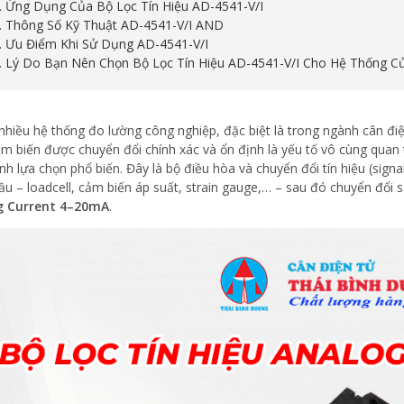
3. Ứng Dụng Của Bộ Lọc Tín Hiệu AD-4541-V/I
4. Thông Số Kỹ Thuật AD-4541-V/I AND
5. Ưu Điểm Khi Sử Dụng AD-4541-V/I
6. Lý Do Bạn Nên Chọn Bộ Lọc Tín Hiệu AD-4541-V/I Cho Hệ Thống C
nhiều hệ thống đo lường công nghiệp, đặc biệt là trong ngành cân điệ
ảm biến được chuyển đổi chính xác và ổn định là yếu tố vô cùng quan t
nh lựa chọn phổ biến. Đây là bộ điều hòa và chuyển đổi tín hiệu (sign
ầu – loadcell, cảm biến áp suất, strain gauge,… – sau đó chuyển đổi s
g Current 4–20mA
.