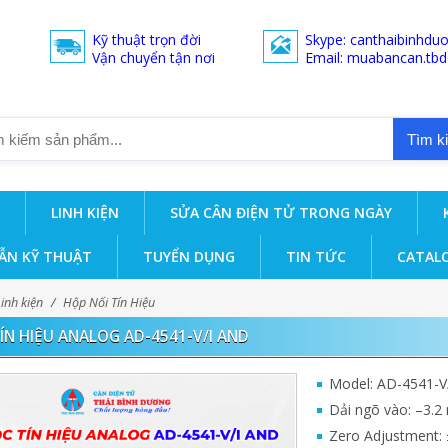
Kỹ thuật trọn đời
Skype: canthaibinhdu
Vận chuyển tận nơi
Email: muabancan.tb
Tìm k
LINH KIỆN
SỬA CÂN ĐIỆN TỬ TRONG NGÀY
ẪN KỸ THUẬT
TUYỂN DỤNG
TIN TỨC
CATAL
Linh kiện
/
Hộp Nối Tín Hiệu
ÍN HIỆU ANALOG AD-4541-V/I AND
Model: AD-4541-V
Dải ngõ vào: –3.2
Zero Adjustment: