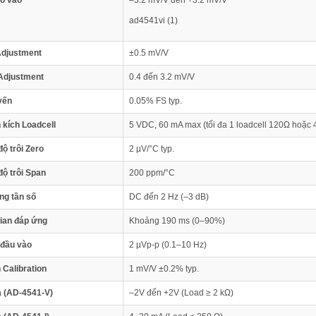
gõ vào
–3.2 mV/V đến +3.2 mV/V
ad4541vi (1)
Adjustment
±0.5 mV/V
Adjustment
0.4 đến 3.2 mV/V
yến
0.05% FS typ.
 kích Loadcell
5 VDC, 60 mA max (tối đa 1 loadcell 120Ω hoặc 
độ trôi Zero
2 µV/°C typ.
độ trôi Span
200 ppm/°C
ng tần số
DC đến 2 Hz (–3 dB)
gian đáp ứng
Khoảng 190 ms (0–90%)
 đầu vào
2 µVp-p (0.1–10 Hz)
Calibration
1 mV/V ±0.2% typ.
a (AD-4541-V)
–2V đến +2V (Load ≥ 2 kΩ)