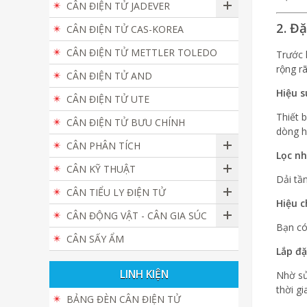
CÂN ĐIỆN TỬ JADEVER
2. Đ
CÂN ĐIỆN TỬ CAS-KOREA
CÂN ĐIỆN TỬ METTLER TOLEDO
Trước 
rộng rã
CÂN ĐIỆN TỬ AND
Hiệu s
CÂN ĐIỆN TỬ UTE
Thiết 
CÂN ĐIỆN TỬ BƯU CHÍNH
dòng h
CÂN PHÂN TÍCH
Lọc nh
CÂN KỸ THUẬT
Dải tầ
CÂN TIỂU LY ĐIỆN TỬ
Hiệu c
CÂN ĐỘNG VẬT - CÂN GIA SÚC
Bạn có
CÂN SẤY ẨM
Lắp đặ
LINH KIỆN
Nhờ sử
thời gi
BẢNG ĐÈN CÂN ĐIỆN TỬ