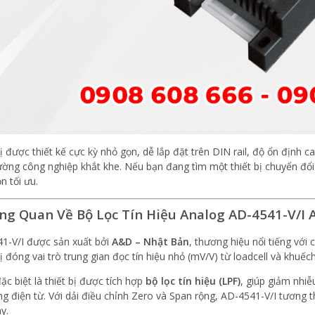
bị được thiết kế cực kỳ nhỏ gọn, dễ lắp đặt trên DIN rail, độ ổn định
ường công nghiệp khắt khe. Nếu bạn đang tìm một thiết bị chuyển đổi 
n tối ưu.
ổng Quan Về Bộ Lọc Tín Hiệu Analog AD-4541-V/I
1-V/I được sản xuất bởi
A&D – Nhật Bản
, thương hiệu nổi tiếng với 
ị đóng vai trò trung gian đọc tín hiệu nhỏ (mV/V) từ loadcell và khuếc
ặc biệt là thiết bị được tích hợp
bộ lọc tín hiệu (LPF)
, giúp giảm nhiễ
ng điện từ. Với dải điều chỉnh Zero và Span rộng, AD-4541-V/I tương t
y.