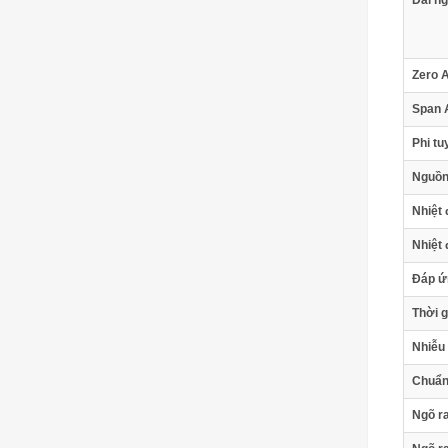
Dải n
Zero 
Span 
Phi tu
Nguồn
Nhiệt 
Nhiệt 
Đáp ứ
Thời 
Nhiễu
Chuẩn 
Ngõ r