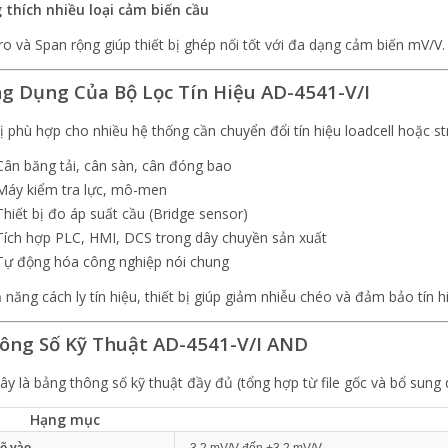
thích nhiều loại cảm biến cầu
ro và Span rộng giúp thiết bị ghép nối tốt với đa dạng cảm biến mV/V.
ng Dụng Của Bộ Lọc Tín Hiệu AD-4541-V/I
bị phù hợp cho nhiều hệ thống cần chuyển đổi tín hiệu loadcell hoặc st
Cân băng tải, cân sàn, cân đóng bao
Máy kiểm tra lực, mô-men
Thiết bị đo áp suất cầu (Bridge sensor)
Tích hợp PLC, HMI, DCS trong dây chuyền sản xuất
Tự động hóa công nghiệp nói chung
 năng cách ly tín hiệu, thiết bị giúp giảm nhiễu chéo và đảm bảo tín hi
hông Số Kỹ Thuật AD-4541-V/I AND
y là bảng thông số kỹ thuật đầy đủ (tổng hợp từ file gốc và bổ sung d
Hạng mục