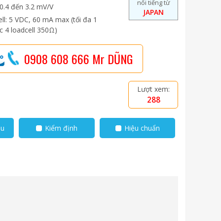
nổi tiếng từ
0.4 đến 3.2 mV/V
JAPAN
ll: 5 VDC, 60 mA max (tối đa 1
c 4 loadcell 350Ω)
0908 608 666 Mr DŨNG
Lượt xem:
288
ẫu
Kiểm định
Hiệu chuẩn