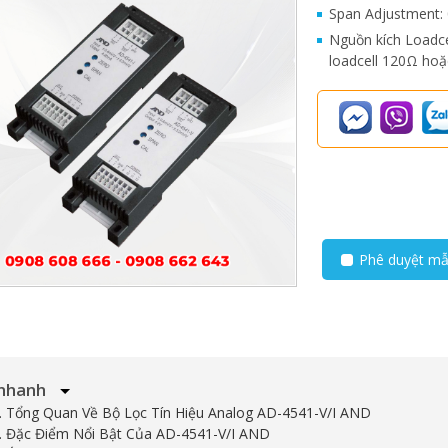
Span Adjustment: 
Nguồn kích Loadce
loadcell 120Ω hoặ
Phê duyệt m
nhanh
1. Tổng Quan Về Bộ Lọc Tín Hiệu Analog AD-4541-V/I AND
2. Đặc Điểm Nổi Bật Của AD-4541-V/I AND