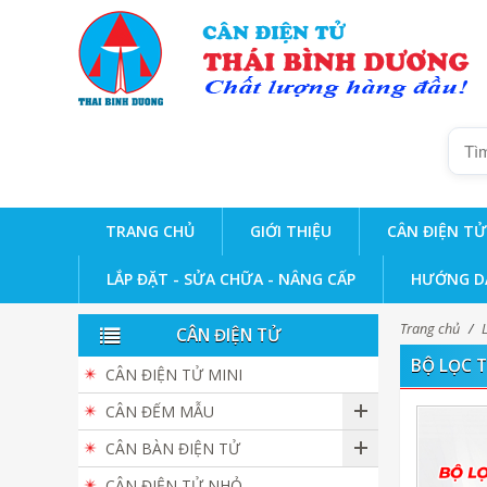
TRANG CHỦ
GIỚI THIỆU
CÂN ĐIỆN TỬ
LẮP ĐẶT - SỬA CHỮA - NÂNG CẤP
HƯỚNG D
Trang chủ
/
CÂN ĐIỆN TỬ
BỘ LỌC T
CÂN ĐIỆN TỬ MINI
CÂN ĐẾM MẪU
CÂN BÀN ĐIỆN TỬ
CÂN ĐIỆN TỬ NHỎ