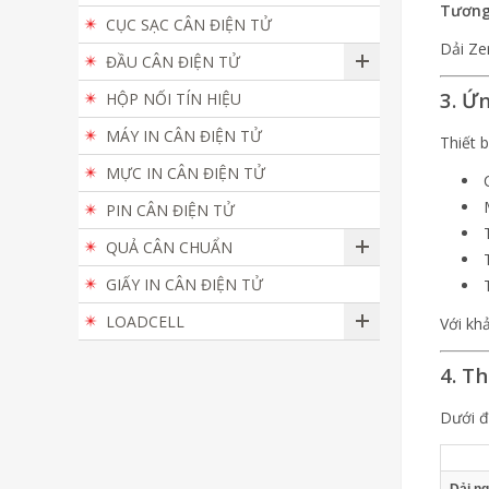
Tương 
CỤC SẠC CÂN ĐIỆN TỬ
Dải Ze
ĐẦU CÂN ĐIỆN TỬ
3. Ứ
HỘP NỐI TÍN HIỆU
MÁY IN CÂN ĐIỆN TỬ
Thiết 
MỰC IN CÂN ĐIỆN TỬ
PIN CÂN ĐIỆN TỬ
QUẢ CÂN CHUẨN
GIẤY IN CÂN ĐIỆN TỬ
LOADCELL
Với khả
4. T
Dưới đâ